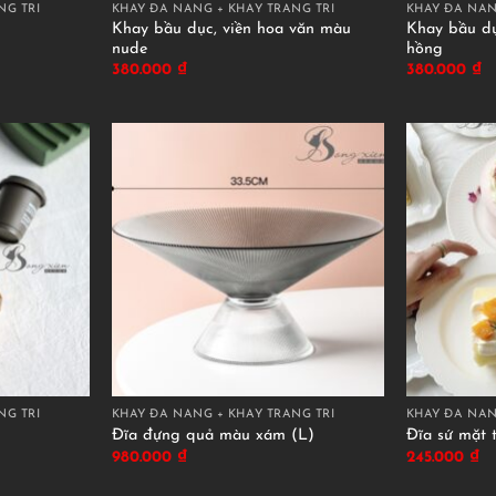
NG TRÍ
KHAY ĐA NĂNG + KHAY TRANG TRÍ
KHAY ĐA NĂN
Khay bầu dục, viền hoa văn màu
Khay bầu dụ
nude
hồng
380.000
₫
380.000
₫
NG TRÍ
KHAY ĐA NĂNG + KHAY TRANG TRÍ
KHAY ĐA NĂN
Đĩa đựng quả màu xám (L)
Đĩa sứ mặt t
980.000
₫
245.000
₫