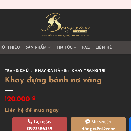
IỚI THIỆU
SẢN PHẨM
TIN TỨC
FAQ
LIÊN HỆ
TRANG CHỦ
/
KHAY ĐA NĂNG + KHAY TRANG TRÍ
Khay đựng bánh nơ vàng
₫
120.000
Liên hệ để mua ngay
Gọi ngay
Messenger
0973586359
BôngxiênDecor