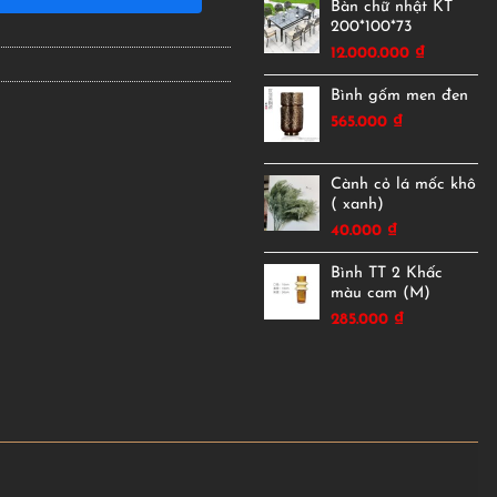
Bàn chữ nhật KT
200*100*73
12.000.000
₫
Bình gốm men đen
565.000
₫
Cành cỏ lá mốc khô
( xanh)
40.000
₫
Bình TT 2 Khấc
màu cam (M)
285.000
₫