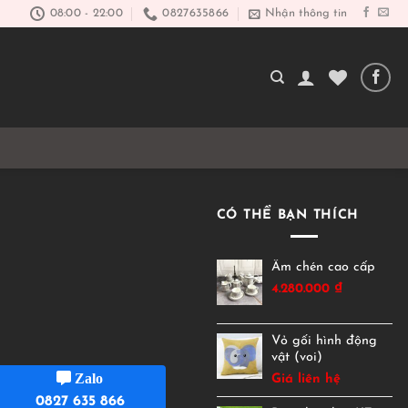
08:00 - 22:00
0827635866
Nhận thông tin
CÓ THỂ BẠN THÍCH
Âm chén cao cấp
4.280.000
₫
Vỏ gối hình động
vật (voi)
Zalo
Giá liên hệ
0827 635 866