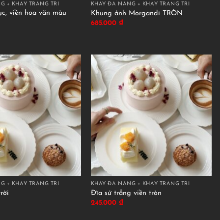
G + KHAY TRANG TRÍ
KHAY ĐA NĂNG + KHAY TRANG TRÍ
c, viền hoa văn màu
Khung ảnh Morgandi TRÒN
685.000
₫
G + KHAY TRANG TRÍ
KHAY ĐA NĂNG + KHAY TRANG TRÍ
rời
Đĩa sứ trắng viền tròn
245.000
₫