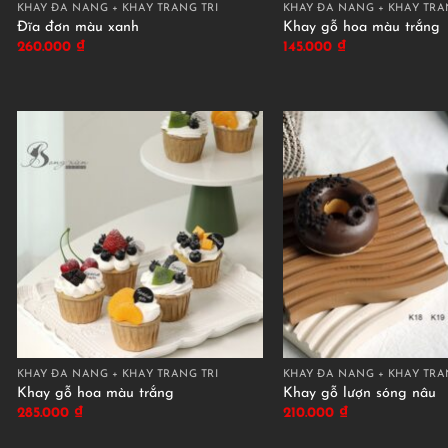
KHAY ĐA NĂNG + KHAY TRANG TRÍ
KHAY ĐA NĂNG + KHAY TRA
Đĩa đơn màu xanh
Khay gỗ hoa màu trắng
260.000
₫
145.000
₫
KHAY ĐA NĂNG + KHAY TRANG TRÍ
KHAY ĐA NĂNG + KHAY TRA
Khay gỗ hoa màu trắng
Khay gỗ lượn sóng nâu
285.000
₫
210.000
₫