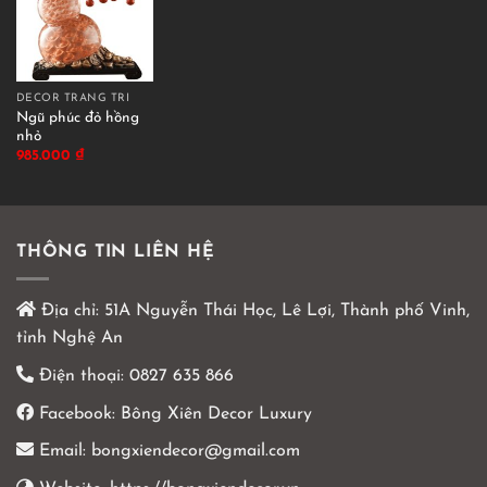
DECOR TRANG TRÍ
Ngũ phúc đỏ hồng
nhỏ
985.000
₫
THÔNG TIN LIÊN HỆ
Địa chỉ:
51A Nguyễn Thái Học, Lê Lợi, Thành phố Vinh,
tỉnh Nghệ An
Điện thoại:
0827 635 866
Facebook:
Bông Xiên Decor Luxury
Email:
bongxiendecor@gmail.com