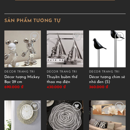
SẢN PHẨM TƯƠNG TỰ
DECOR TRANG TRÍ
DECOR TRANG TRÍ
DECOR TRANG TRÍ
Décor tượng Mickey
Thuyền buồm thể
Décor tượng chim sẻ
Bạc 29 cm
thao mạ điện
nhỏ đen (S)
690.000
₫
430.000
₫
360.000
₫