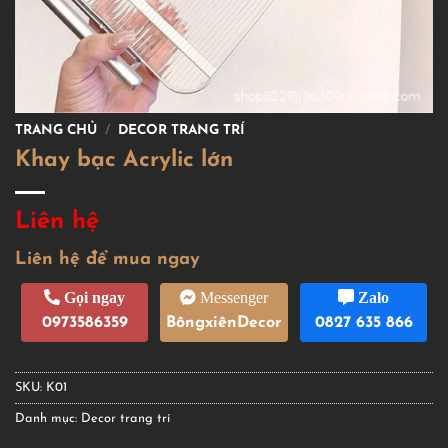
TRANG CHỦ
/
DECOR TRANG TRÍ
Khay bạc Acrylic lớn
Liên hệ
Liên hệ để mua ngay
Gọi ngay
Messenger
Zalo
0973586359
BôngxiênDecor
0827 635 866
SKU:
K01
Danh mục:
Decor trang trí