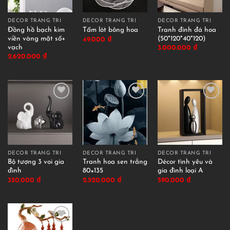
DECOR TRANG TRÍ
DECOR TRANG TRÍ
DECOR TRANG TRÍ
Đồng hồ bạch kim
Tranh đính đá hoa
Tấm lót bông hoa
viền vàng mặt số+
(50*120*40*120)
49.000
₫
vạch
3.000.000
₫
2.620.000
₫
DECOR TRANG TRÍ
DECOR TRANG TRÍ
DECOR TRANG TRÍ
Bộ tượng 3 voi gia
Tranh hoa sen trắng
Décor tình yêu và
đình
80×135
gia đình loại A
350.000
₫
2.520.000
₫
590.000
₫