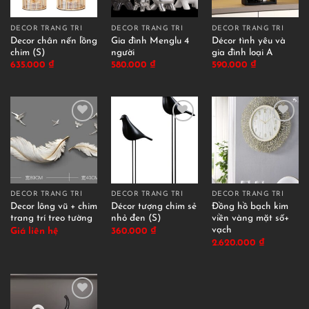
DECOR TRANG TRÍ
DECOR TRANG TRÍ
DECOR TRANG TRÍ
Decor chân nến lồng
Gia đình Menglu 4
Décor tình yêu và
chim (S)
người
gia đình loại A
635.000
₫
580.000
₫
590.000
₫
DECOR TRANG TRÍ
DECOR TRANG TRÍ
DECOR TRANG TRÍ
Decor lông vũ + chim
Décor tượng chim sẻ
Đồng hồ bạch kim
trang trí treo tường
nhỏ đen (S)
viền vàng mặt số+
vạch
Giá liên hệ
360.000
₫
2.620.000
₫