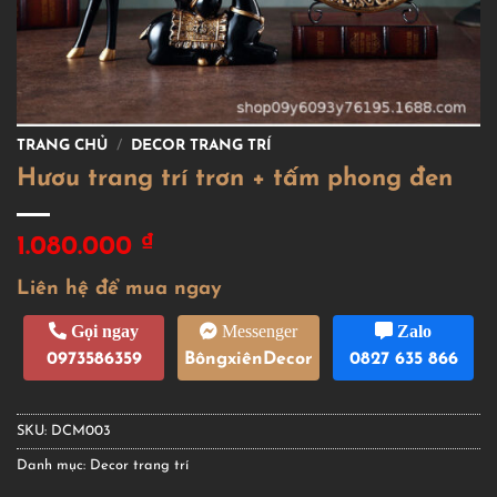
TRANG CHỦ
/
DECOR TRANG TRÍ
Hươu trang trí trơn + tấm phong đen
₫
1.080.000
Liên hệ để mua ngay
Gọi ngay
Messenger
Zalo
0973586359
BôngxiênDecor
0827 635 866
SKU:
DCM003
Danh mục:
Decor trang trí