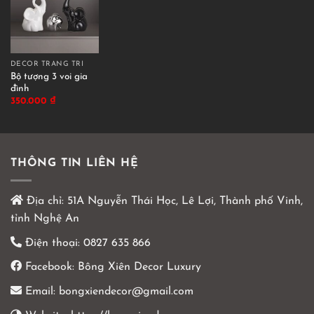
DECOR TRANG TRÍ
Bộ tượng 3 voi gia
đình
350.000
₫
THÔNG TIN LIÊN HỆ
Địa chỉ:
51A Nguyễn Thái Học, Lê Lợi, Thành phố Vinh,
tỉnh Nghệ An
Điện thoại:
0827 635 866
Facebook:
Bông Xiên Decor Luxury
Email:
bongxiendecor@gmail.com