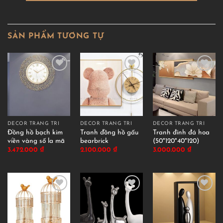
SẢN PHẨM TƯƠNG TỰ
DECOR TRANG TRÍ
DECOR TRANG TRÍ
DECOR TRANG TRÍ
Đồng hồ bạch kim
Tranh đồng hồ gấu
Tranh đính đá hoa
viền vàng số la mã
bearbrick
(50*120*40*120)
3.472.000
₫
2.100.000
₫
3.000.000
₫