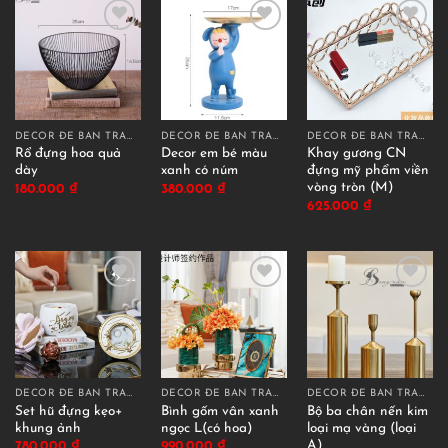
DECOR ĐỂ BÀN TRANG TRÍ
DECOR ĐỂ BÀN TRANG TRÍ
DECOR ĐỂ BÀN TRANG TRÍ
Rổ đựng hoa quả
Decor em bé màu
Khay gương CN
dày
xanh có núm
đựng mỹ phẩm viền
vòng tròn (M)
180.000
₫
380.000
₫
625.000
₫
DECOR ĐỂ BÀN TRANG TRÍ
DECOR ĐỂ BÀN TRANG TRÍ
DECOR ĐỂ BÀN TRANG TRÍ
Set hũ đựng kẹo+
Bình gốm vân xanh
Bộ ba chân nến kim
khung ảnh
ngọc L(có hoa)
loại mạ vàng (loại
A)
780.000
₫
990.000
₫