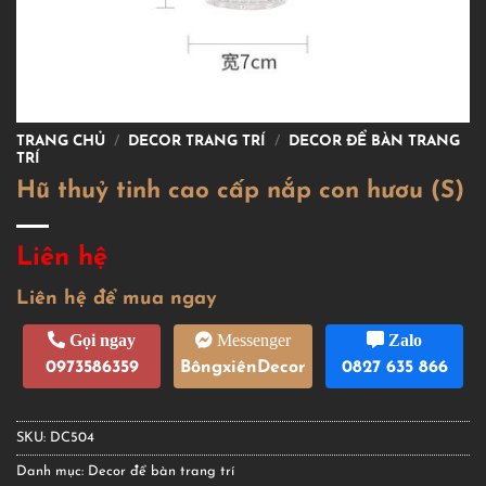
TRANG CHỦ
/
DECOR TRANG TRÍ
/
DECOR ĐỂ BÀN TRANG
TRÍ
Hũ thuỷ tinh cao cấp nắp con hươu (S)
Liên hệ
Liên hệ để mua ngay
Gọi ngay
Messenger
Zalo
0973586359
BôngxiênDecor
0827 635 866
SKU:
DC504
Danh mục:
Decor để bàn trang trí