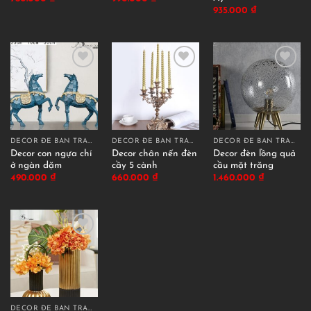
935.000
₫
DECOR ĐỂ BÀN TRANG TRÍ
DECOR ĐỂ BÀN TRANG TRÍ
DECOR ĐỂ BÀN TRANG TRÍ
Decor con ngựa chí
Decor chân nến đèn
Decor đèn lồng quả
ở ngàn dặm
cầy 5 cành
cầu mặt trăng
490.000
₫
660.000
₫
1.460.000
₫
DECOR ĐỂ BÀN TRANG TRÍ