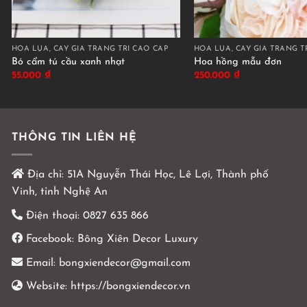
HOA LỤA, CÂY GIẢ TRANG TRÍ CAO CẤP
HOA LỤA, CÂY GIẢ TRANG T
Bó cẩm tú cầu xanh nhạt
Hoa hồng mẫu đơn
55.000
₫
250.000
₫
THÔNG TIN LIÊN HỆ
Địa chỉ:
51A Nguyễn Thái Học, Lê Lợi, Thành phố
Vinh, tỉnh Nghệ An
Điện thoại:
0827 635 866
Facebook:
Bông Xiên Decor Luxury
Email:
bongxiendecor@gmail.com
Website:
https://bongxiendecor.vn