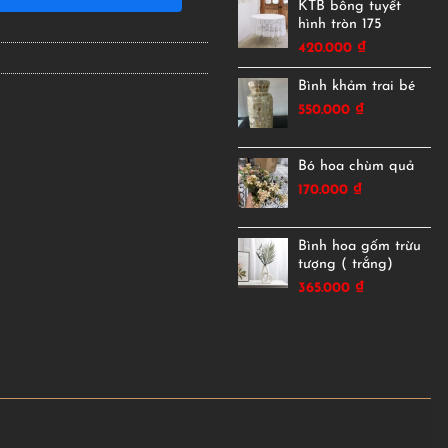
KTB bông tuyết
hình tròn 175
420.000
₫
Bình khảm trai bé
550.000
₫
Bó hoa chùm quả
170.000
₫
Bình hoa gốm trừu
tượng ( trắng)
365.000
₫