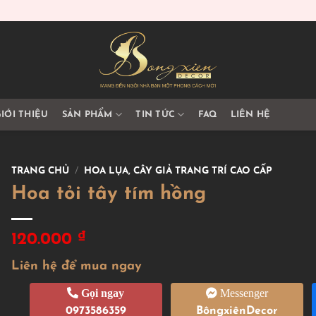
IỚI THIỆU
SẢN PHẨM
TIN TỨC
FAQ
LIÊN HỆ
TRANG CHỦ
/
HOA LỤA, CÂY GIẢ TRANG TRÍ CAO CẤP
Hoa tỏi tây tím hồng
₫
120.000
Liên hệ để mua ngay
Gọi ngay
Messenger
0973586359
BôngxiênDecor