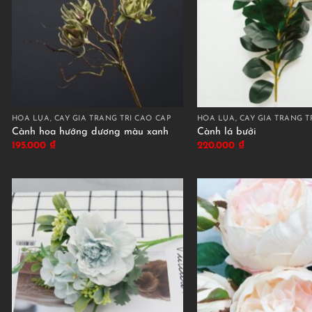
HOA LỤA, CÂY GIẢ TRANG TRÍ CAO CẤP
HOA LỤA, CÂY GIẢ TRANG T
Cành hoa hướng dương màu xanh
Cành lá bưởi
195.000
₫
220.000
₫