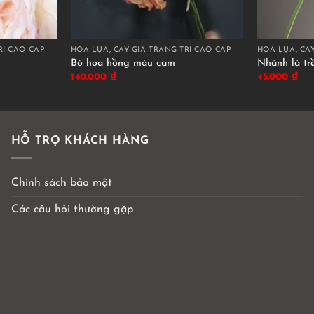
RÍ CAO CẤP
HOA LỤA, CÂY GIẢ TRANG TRÍ CAO CẤP
HOA LỤA, CÂY
Bó hoa hồng màu cam
Nhánh lá tr
140.000
₫
45.000
₫
HỖ TRỢ KHÁCH HÀNG
Chính sách bảo mật
Các câu hỏi thường gặp