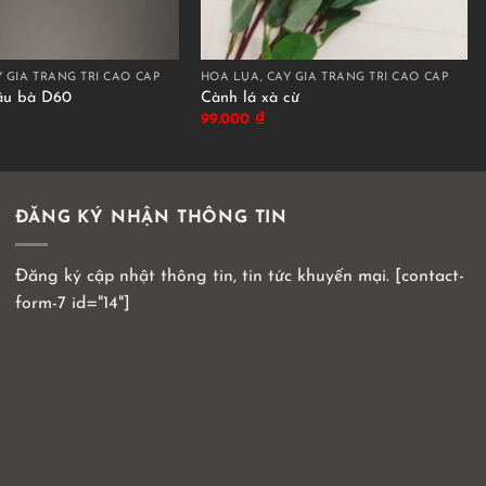
 GIẢ TRANG TRÍ CAO CẤP
HOA LỤA, CÂY GIẢ TRANG TRÍ CAO CẤP
ầu bà D60
Cành lá xà cừ
99.000
₫
ĐĂNG KÝ NHẬN THÔNG TIN
Đăng ký cập nhật thông tin, tin tức khuyến mại. [contact-
form-7 id="14"]