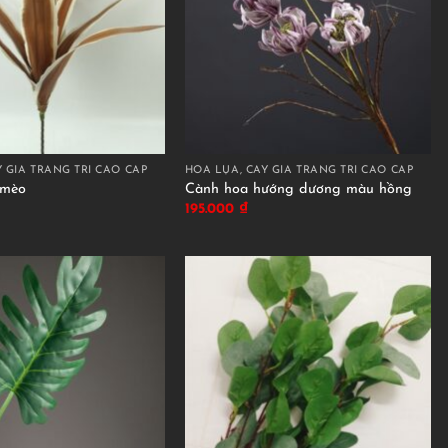
 GIẢ TRANG TRÍ CAO CẤP
HOA LỤA, CÂY GIẢ TRANG TRÍ CAO CẤP
 mèo
Cành hoa hướng dương màu hồng
195.000
₫