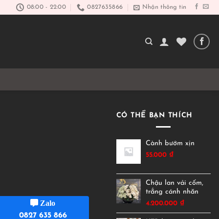
08:00 - 22:00
0827635866
Nhận thông tin
CÓ THỂ BẠN THÍCH
Cành bướm xịn
55.000
₫
Chậu lan vải cốm,
trắng cánh nhăn
Zalo
4.200.000
₫
0827 635 866