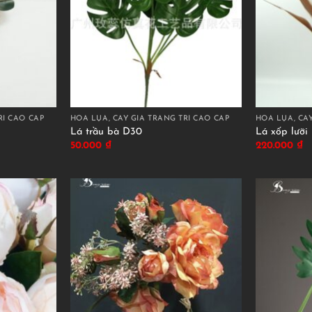
RÍ CAO CẤP
HOA LỤA, CÂY GIẢ TRANG TRÍ CAO CẤP
HOA LỤA, CÂY
Lá trầu bà D30
Lá xốp lưỡi
50.000
₫
220.000
₫