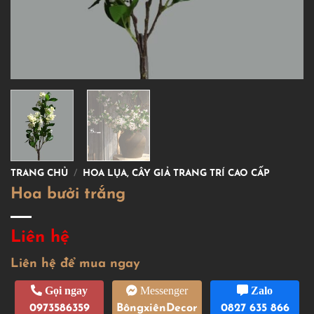
TRANG CHỦ
/
HOA LỤA, CÂY GIẢ TRANG TRÍ CAO CẤP
Hoa bưởi trắng
Liên hệ
Liên hệ để mua ngay
Gọi ngay
Messenger
Zalo
0973586359
BôngxiênDecor
0827 635 866