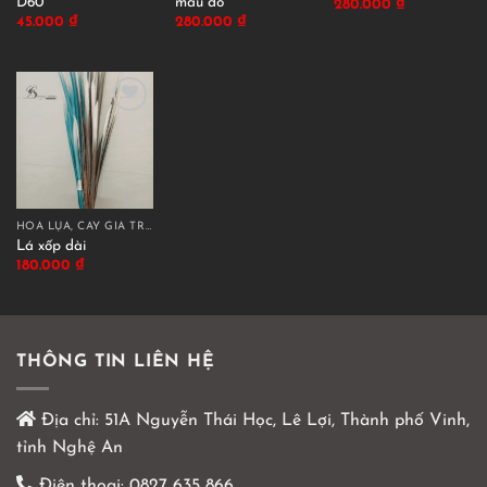
D60
màu đỏ
280.000
₫
45.000
₫
280.000
₫
HOA LỤA, CÂY GIẢ TRANG TRÍ CAO CẤP
Lá xốp dài
180.000
₫
THÔNG TIN LIÊN HỆ
Địa chỉ:
51A Nguyễn Thái Học, Lê Lợi, Thành phố Vinh,
tỉnh Nghệ An
Điện thoại:
0827 635 866