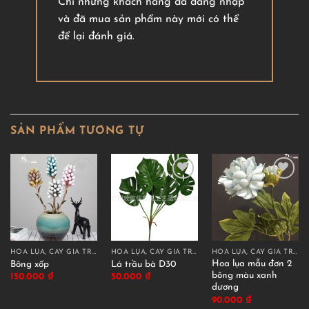
Chỉ những khách hàng đã đăng nhập
và đã mua sản phẩm này mới có thể
để lại đánh giá.
SẢN PHẨM TƯƠNG TỰ
HOA LỤA, CÂY GIẢ TRANG TRÍ CAO CẤP
HOA LỤA, CÂY GIẢ TRANG TRÍ CAO CẤP
HOA LỤA, CÂY GIẢ TRANG TRÍ CAO CẤP
Hoa lụa mẫu đơn 2
Bông xốp
Lá trầu bà D30
bông màu xanh
150.000
₫
50.000
₫
dương
90.000
₫