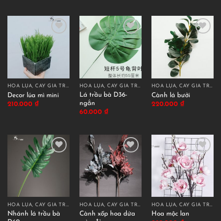
HOA LỤA, CÂY GIẢ TRANG TRÍ CAO CẤP
HOA LỤA, CÂY GIẢ TRANG TRÍ CAO CẤP
HOA LỤA, CÂY GIẢ TRANG TRÍ CAO CẤP
Lá trầu bà D36-
Decor lúa mì mini
Cành lá bưởi
ngắn
210.000
₫
220.000
₫
60.000
₫
HOA LỤA, CÂY GIẢ TRANG TRÍ CAO CẤP
HOA LỤA, CÂY GIẢ TRANG TRÍ CAO CẤP
HOA LỤA, CÂY GIẢ TRANG TRÍ CAO CẤP
Nhánh lá trầu bà
Cành xốp hoa dứa
Hoa mộc lan