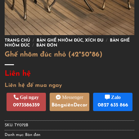
TRANG CHỦ
/
BÀN GHẾ NHÔM ĐÚC, XÍCH ĐU
/
BÀN GHẾ
NHÔM ĐÚC
/
BÀN ĐƠN
Ghế nhôm đúc nhỏ (42*50*86)
Liên hệ
Liên hệ để mua ngay
Gọi ngay
Messenger
Zalo
0973586359
BôngxiênDecor
0827 635 866
SKU:
TY072B
Danh mục:
Bàn đơn