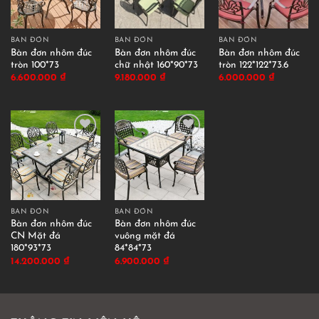
BÀN ĐƠN
BÀN ĐƠN
BÀN ĐƠN
Bàn đơn nhôm đúc
Bàn đơn nhôm đúc
Bàn đơn nhôm đúc
tròn 100*73
chữ nhật 160*90*73
tròn 122*122*73.6
6.600.000
₫
9.180.000
₫
6.000.000
₫
BÀN ĐƠN
BÀN ĐƠN
Bàn đơn nhôm đúc
Bàn đơn nhôm đúc
CN Mặt đá
vuông mặt đá
180*93*73
84*84*73
14.200.000
₫
6.900.000
₫