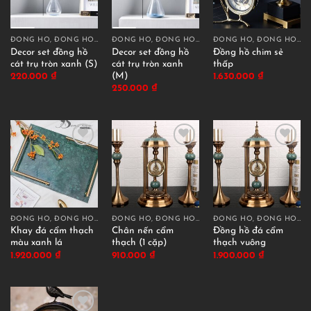
ĐỒNG HỒ, ĐỒNG HỒ CÁT DECOR
ĐỒNG HỒ, ĐỒNG HỒ CÁT DECOR
ĐỒNG HỒ, ĐỒNG HỒ CÁT DECOR
Decor set đồng hồ
Decor set đồng hồ
Đồng hồ chim sẻ
cát trụ tròn xanh (S)
cát trụ tròn xanh
thấp
(M)
220.000
₫
1.630.000
₫
250.000
₫
ĐỒNG HỒ, ĐỒNG HỒ CÁT DECOR
ĐỒNG HỒ, ĐỒNG HỒ CÁT DECOR
ĐỒNG HỒ, ĐỒNG HỒ CÁT DECOR
Khay đá cẩm thạch
Chân nến cẩm
Đồng hồ đá cẩm
màu xanh lá
thạch (1 cặp)
thạch vuông
1.920.000
₫
910.000
₫
1.900.000
₫