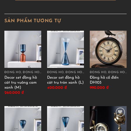
SẢN PHẨM TƯƠNG TỰ
ĐỒNG HỒ, ĐỒNG HỒ CÁT DECOR
ĐỒNG HỒ, ĐỒNG HỒ CÁT DECOR
ĐỒNG HỒ, ĐỒNG HỒ CÁT DECOR
Decor set đồng hồ
Decor set đồng hồ
Đồng hồ cổ điển
cát trụ vuông cam
cát trụ tròn xanh (L)
DH103
xanh (M)
400.000
₫
990.000
₫
260.000
₫