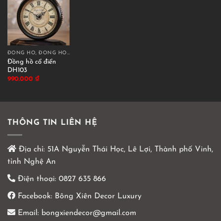
ĐỒNG HỒ, ĐỒNG HỒ CÁT DECOR
Đồng hồ cổ điển
DH103
990.000
₫
THÔNG TIN LIÊN HỆ
Địa chỉ:
51A Nguyễn Thái Học, Lê Lợi, Thành phố Vinh,
tỉnh Nghệ An
Điện thoại:
0827 635 866
Facebook:
Bông Xiên Decor Luxury
Email:
bongxiendecor@gmail.com