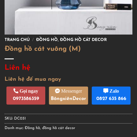
TRANG CHỦ
/
ĐỒNG HỒ, ĐỒNG HỒ CÁT DECOR
Đồng hồ cát vuông (M)
Liên hệ
Liên hệ để mua ngay
Gọi ngay
Messenger
Zalo
0973586359
BôngxiênDecor
0827 635 866
SKU:
DC031
Danh mục:
Đồng hồ, đồng hồ cát decor