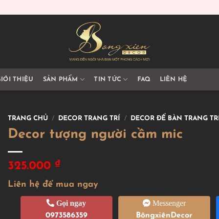
IỚI THIỆU
SẢN PHẨM
TIN TỨC
FAQ
LIÊN HỆ
TRANG CHỦ
/
DECOR TRANG TRÍ
/
DECOR ĐỂ BÀN TRANG TR
Decor tượng người cầm mic
₫
325.000
Liên hệ để mua ngay
Gọi ngay
Messenger
0973586359
BôngxiênDecor