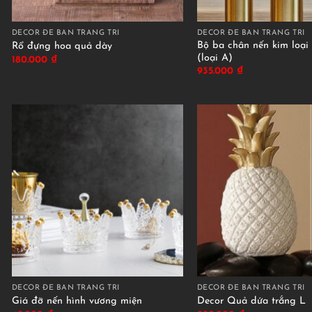
DECOR ĐỂ BÀN TRANG TRÍ
DECOR ĐỂ BÀN TRANG TRÍ
Bộ ba chân nến kim loại
Rổ đựng hoa quả dày
(loại A)
180.000
₫
935.000
₫
DECOR ĐỂ BÀN TRANG TRÍ
DECOR ĐỂ BÀN TRANG TRÍ
Giá đỡ nến hình vương miện
Decor Quả dứa trắng L