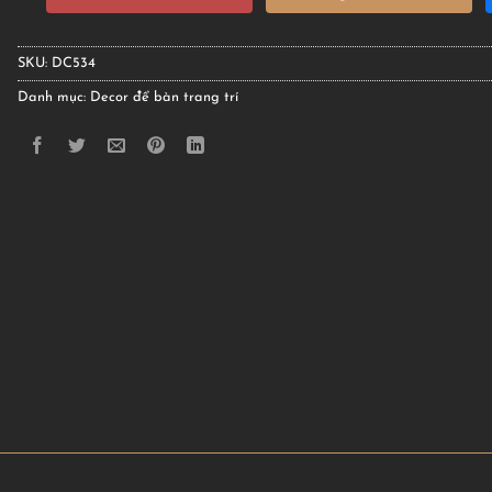
SKU:
DC534
Danh mục:
Decor để bàn trang trí