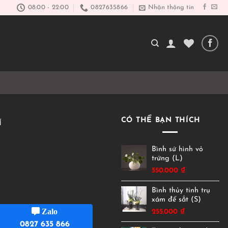
08:00 - 22:00
0827635866
Nhận thông tin
CÓ THỂ BẠN THÍCH
Í
Bình sứ hình vỏ
trứng (L)
550.000
₫
Bình thủy tinh trụ
xám đế sắt (S)
Zalo
255.000
₫
0827 635 866