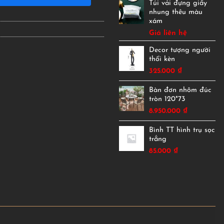
Túi vải đựng giấy
nhung thêu màu
xám
Giá liên hệ
Decor tượng người
thổi kèn
325.000
₫
Bàn đơn nhôm đúc
tròn 120*73
8.950.000
₫
Bình TT hình trụ sọc
trắng
85.000
₫