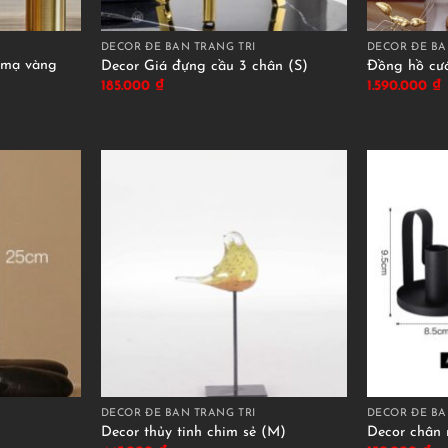
DECOR ĐỂ BÀN TRANG TRÍ
DECOR ĐỂ BÀ
 mạ vàng
Decor Giá đựng cầu 3 chân (S)
Đồng hồ cướ
185.000
₫
1.590.000
₫
DECOR ĐỂ BÀN TRANG TRÍ
DECOR ĐỂ BÀ
Decor thủy tinh chim sẻ (M)
Decor chân 