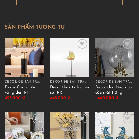
SẢN PHẨM TƯƠNG TỰ
DECOR ĐỂ BÀN TRANG TRÍ
DECOR ĐỂ BÀN TRANG TRÍ
DECOR ĐỂ BÀN TRANG TRÍ
Decor Chân nến
Decor thủy tinh chim
Decor đèn lồng quả
vàng đen M
sẻ (M)
cầu mặt trăng
425.000
₫
445.000
₫
1.460.000
₫