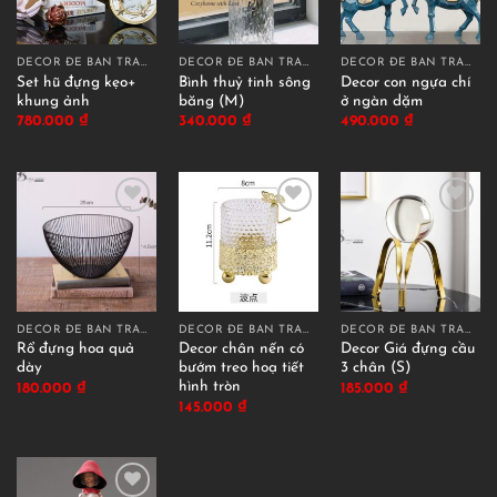
DECOR ĐỂ BÀN TRANG TRÍ
DECOR ĐỂ BÀN TRANG TRÍ
DECOR ĐỂ BÀN TRANG TRÍ
Set hũ đựng kẹo+
Bình thuỷ tinh sông
Decor con ngựa chí
khung ảnh
băng (M)
ở ngàn dặm
780.000
₫
340.000
₫
490.000
₫
DECOR ĐỂ BÀN TRANG TRÍ
DECOR ĐỂ BÀN TRANG TRÍ
DECOR ĐỂ BÀN TRANG TRÍ
Rổ đựng hoa quả
Decor chân nến có
Decor Giá đựng cầu
dày
bướm treo hoạ tiết
3 chân (S)
hình tròn
180.000
₫
185.000
₫
145.000
₫