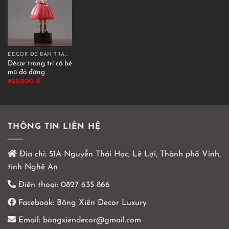
DECOR ĐỂ BÀN TRANG TRÍ
Décor trang trí cô bé
mũ đỏ đứng
925.000
₫
THÔNG TIN LIÊN HỆ
Địa chỉ:
51A Nguyễn Thái Học, Lê Lợi, Thành phố Vinh,
tỉnh Nghệ An
Điện thoại:
0827 635 866
Facebook:
Bông Xiên Decor Luxury
Email:
bongxiendecor@gmail.com