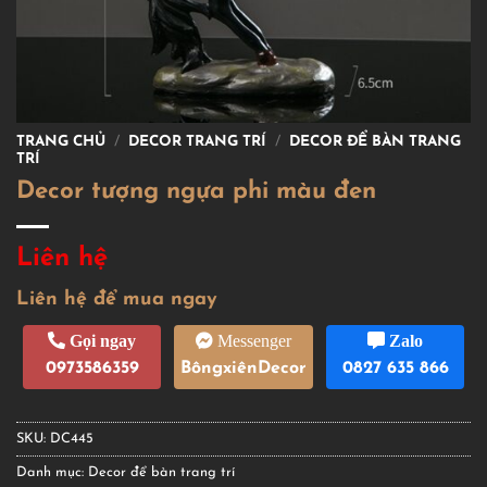
TRANG CHỦ
/
DECOR TRANG TRÍ
/
DECOR ĐỂ BÀN TRANG
TRÍ
Decor tượng ngựa phi màu đen
Liên hệ
Liên hệ để mua ngay
Gọi ngay
Messenger
Zalo
0973586359
BôngxiênDecor
0827 635 866
SKU:
DC445
Danh mục:
Decor để bàn trang trí