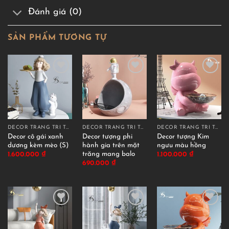
Đánh giá (0)
SẢN PHẨM TƯƠNG TỰ
DECOR TRANG TRÍ TƯỢNG ĐỠ KHAY
DECOR TRANG TRÍ TƯỢNG ĐỠ KHAY
DECOR TRANG TRÍ TƯỢNG ĐỠ KHAY
Decor cô gái xanh
Decor tượng phi
Decor tượng Kim
dương kèm mèo (S)
hành gia trên mặt
ngưu màu hồng
trăng mang balo
1.600.000
₫
1.100.000
₫
690.000
₫