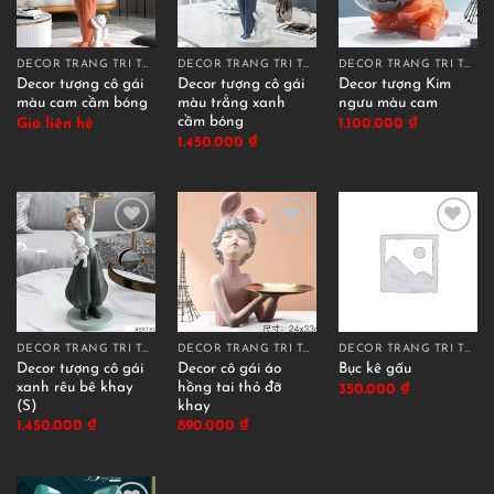
DECOR TRANG TRÍ TƯỢNG ĐỠ KHAY
DECOR TRANG TRÍ TƯỢNG ĐỠ KHAY
DECOR TRANG TRÍ TƯỢNG ĐỠ KHAY
Decor tượng cô gái
Decor tượng cô gái
Decor tượng Kim
màu cam cầm bóng
màu trắng xanh
ngưu màu cam
cầm bóng
Giá liên hệ
1.100.000
₫
1.450.000
₫
DECOR TRANG TRÍ TƯỢNG ĐỠ KHAY
DECOR TRANG TRÍ TƯỢNG ĐỠ KHAY
DECOR TRANG TRÍ TƯỢNG ĐỠ KHAY
Decor tượng cô gái
Decor cô gái áo
Bục kê gấu
xanh rêu bê khay
hồng tai thỏ đỡ
350.000
₫
(S)
khay
1.450.000
₫
890.000
₫