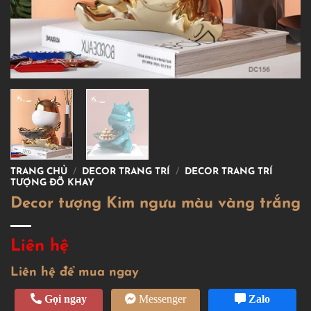
TRANG CHỦ
/
DECOR TRANG TRÍ
/
DECOR TRANG TRÍ
TƯỢNG ĐỠ KHAY
Decor tượng Kim ngưu màu vàng trắng
Liên hệ
Liên hệ để mua ngay
Gọi ngay
Messenger
Zalo