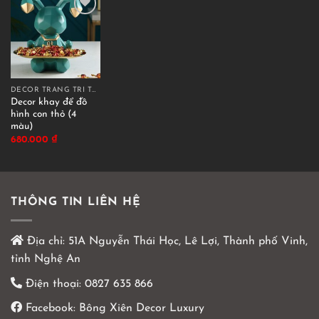
DECOR TRANG TRÍ TƯỢNG ĐỠ KHAY
Decor khay để đồ
hình con thỏ (4
màu)
680.000
₫
THÔNG TIN LIÊN HỆ
Địa chỉ:
51A Nguyễn Thái Học, Lê Lợi, Thành phố Vinh,
tỉnh Nghệ An
Điện thoại:
0827 635 866
Facebook:
Bông Xiên Decor Luxury