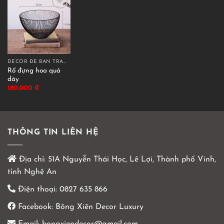
DECOR ĐỂ BÀN TRANG TRÍ
Rổ đựng hoa quả
dày
180.000
₫
THÔNG TIN LIÊN HỆ
Địa chỉ:
51A Nguyễn Thái Học, Lê Lợi, Thành phố Vinh,
tỉnh Nghệ An
Điện thoại:
0827 635 866
Facebook:
Bông Xiên Decor Luxury