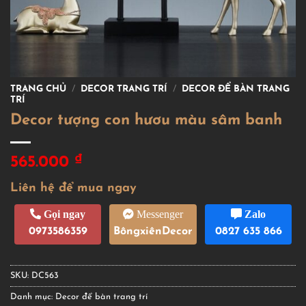
TRANG CHỦ
/
DECOR TRANG TRÍ
/
DECOR ĐỂ BÀN TRANG
TRÍ
Decor tượng con hươu màu sâm banh
₫
565.000
Liên hệ để mua ngay
Gọi ngay
Messenger
Zalo
0973586359
BôngxiênDecor
0827 635 866
SKU:
DC563
Danh mục:
Decor để bàn trang trí