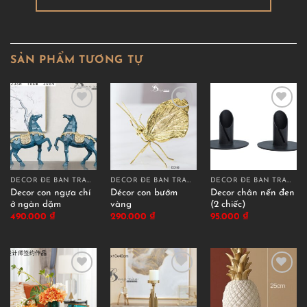
SẢN PHẨM TƯƠNG TỰ
DECOR ĐỂ BÀN TRANG TRÍ
DECOR ĐỂ BÀN TRANG TRÍ
DECOR ĐỂ BÀN TRANG TRÍ
Decor con ngựa chí
Décor con bướm
Decor chân nến đen
ở ngàn dặm
vàng
(2 chiếc)
490.000
₫
290.000
₫
95.000
₫