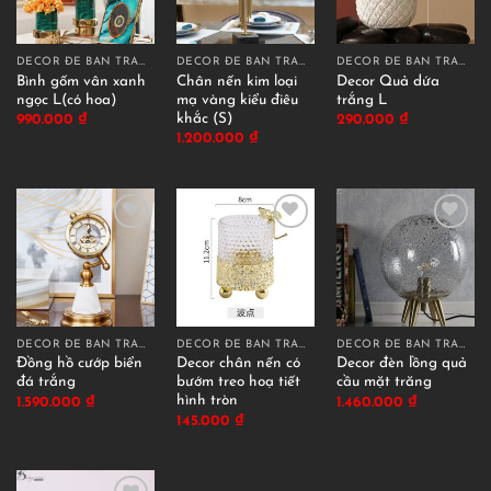
DECOR ĐỂ BÀN TRANG TRÍ
DECOR ĐỂ BÀN TRANG TRÍ
DECOR ĐỂ BÀN TRANG TRÍ
Bình gốm vân xanh
Chân nến kim loại
Decor Quả dứa
ngọc L(có hoa)
mạ vàng kiểu điêu
trắng L
khắc (S)
990.000
₫
290.000
₫
1.200.000
₫
DECOR ĐỂ BÀN TRANG TRÍ
DECOR ĐỂ BÀN TRANG TRÍ
DECOR ĐỂ BÀN TRANG TRÍ
Đồng hồ cướp biển
Decor chân nến có
Decor đèn lồng quả
đá trắng
bướm treo hoạ tiết
cầu mặt trăng
hình tròn
1.590.000
₫
1.460.000
₫
145.000
₫