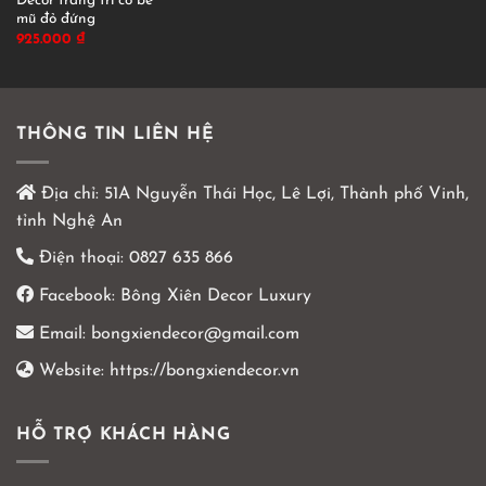
Décor trang trí cô bé
mũ đỏ đứng
925.000
₫
THÔNG TIN LIÊN HỆ
Địa chỉ:
51A Nguyễn Thái Học, Lê Lợi, Thành phố Vinh,
tỉnh Nghệ An
Điện thoại:
0827 635 866
Facebook:
Bông Xiên Decor Luxury
Email:
bongxiendecor@gmail.com
Website:
https://bongxiendecor.vn
HỖ TRỢ KHÁCH HÀNG