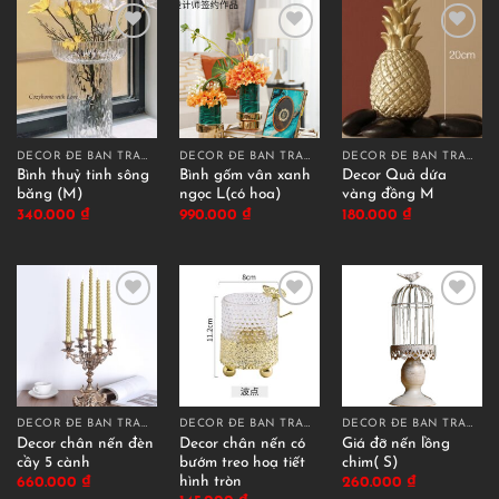
DECOR ĐỂ BÀN TRANG TRÍ
DECOR ĐỂ BÀN TRANG TRÍ
DECOR ĐỂ BÀN TRANG TRÍ
Bình thuỷ tinh sông
Bình gốm vân xanh
Decor Quả dứa
băng (M)
ngọc L(có hoa)
vàng đồng M
340.000
₫
990.000
₫
180.000
₫
DECOR ĐỂ BÀN TRANG TRÍ
DECOR ĐỂ BÀN TRANG TRÍ
DECOR ĐỂ BÀN TRANG TRÍ
Decor chân nến đèn
Decor chân nến có
Giá đỡ nến lồng
cầy 5 cành
bướm treo hoạ tiết
chim( S)
hình tròn
660.000
₫
260.000
₫