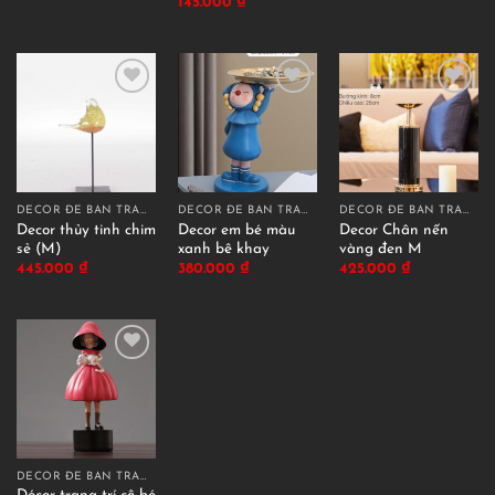
145.000
₫
DECOR ĐỂ BÀN TRANG TRÍ
DECOR ĐỂ BÀN TRANG TRÍ
DECOR ĐỂ BÀN TRANG TRÍ
Decor thủy tinh chim
Decor em bé màu
Decor Chân nến
sẻ (M)
xanh bê khay
vàng đen M
445.000
₫
380.000
₫
425.000
₫
DECOR ĐỂ BÀN TRANG TRÍ