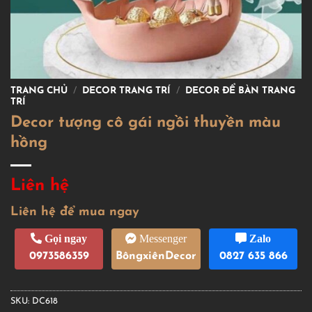
TRANG CHỦ
/
DECOR TRANG TRÍ
/
DECOR ĐỂ BÀN TRANG
TRÍ
Decor tượng cô gái ngồi thuyền màu
hồng
Liên hệ
Liên hệ để mua ngay
Gọi ngay
Messenger
Zalo
0973586359
BôngxiênDecor
0827 635 866
SKU:
DC618