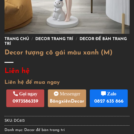
TRANG CHỦ
/
DECOR TRANG TRÍ
/
DECOR ĐỂ BÀN TRANG
TRÍ
Decor tượng cô gái màu xanh (M)
Liên hệ
Liên hệ để mua ngay
Gọi ngay
Messenger
Zalo
0973586359
BôngxiênDecor
0827 635 866
SKU:
DC613
Danh mục:
Decor để bàn trang trí