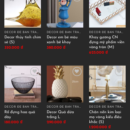
DECOR ĐỂ BÀN TRANG TRÍ
DECOR ĐỂ BÀN TRANG TRÍ
DECOR ĐỂ BÀN TRANG TRÍ
Decor thủy tinh chim
Decor em bé màu
Khay gương CN
sẻ (S)
xanh bê khay
đựng mỹ phẩm viền
vòng tròn (M)
350.000
₫
380.000
₫
625.000
₫
DECOR ĐỂ BÀN TRANG TRÍ
DECOR ĐỂ BÀN TRANG TRÍ
DECOR ĐỂ BÀN TRANG TRÍ
Rổ đựng hoa quả
Decor Quả dứa
Chân nến kim loại
dày
trắng L
mạ vàng kiểu điêu
khắc (S)
180.000
₫
290.000
₫
1.200.000
₫