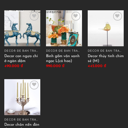
DECOR ĐỂ BÀN TRANG TRÍ
DECOR ĐỂ BÀN TRANG TRÍ
DECOR ĐỂ BÀN TRANG TRÍ
Decor con ngựa chí
Bình gốm vân xanh
Decor thủy tinh chim
ở ngàn dặm
ngọc L(có hoa)
sẻ (M)
490.000
₫
990.000
₫
445.000
₫
DECOR ĐỂ BÀN TRANG TRÍ
Decor chân nến đèn