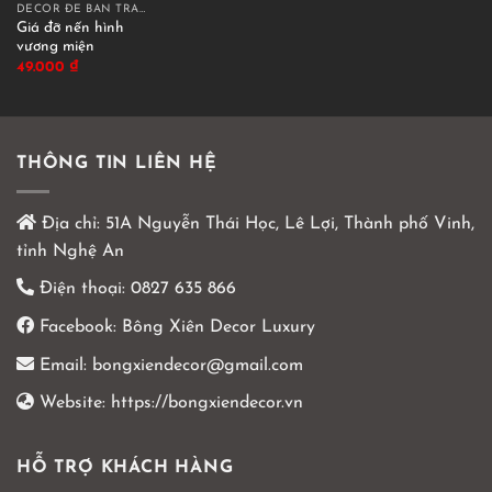
DECOR ĐỂ BÀN TRANG TRÍ
Giá đỡ nến hình
vương miện
49.000
₫
THÔNG TIN LIÊN HỆ
Địa chỉ:
51A Nguyễn Thái Học, Lê Lợi, Thành phố Vinh,
tỉnh Nghệ An
Điện thoại:
0827 635 866
Facebook:
Bông Xiên Decor Luxury
Email:
bongxiendecor@gmail.com
Website:
https://bongxiendecor.vn
HỖ TRỢ KHÁCH HÀNG