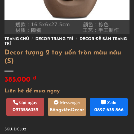
TRANG CHỦ
/
DECOR TRANG TRÍ
/
DECOR ĐỂ BÀN TRANG
TRÍ
Decor tượng 2 tay uốn tròn màu nâu
(S)
₫
385.000
Liên hệ để mua ngay
Gọi ngay
Messenger
Zalo
0973586359
BôngxiênDecor
0827 635 866
SKU:
DC502