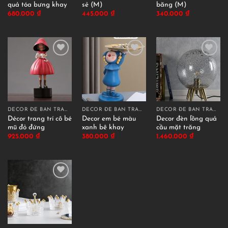
quả tóa bưng khay
sẻ (M)
băng (M)
680.000
₫
445.000
₫
340.000
₫
DECOR ĐỂ BÀN TRANG TRÍ
DECOR ĐỂ BÀN TRANG TRÍ
DECOR ĐỂ BÀN TRANG TRÍ
Décor trang trí cô bé
Decor em bé màu
Decor đèn lồng quả
mũ đỏ đứng
xanh bê khay
cầu mặt trăng
925.000
₫
380.000
₫
1.460.000
₫