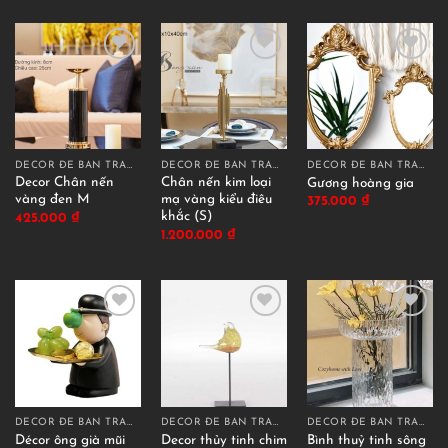
DECOR ĐỂ BÀN TRANG TRÍ
DECOR ĐỂ BÀN TRANG TRÍ
DECOR ĐỂ BÀN TRANG TRÍ
Decor Chân nến
Chân nến kim loại
Gương hoàng gia
vàng đen M
mạ vàng kiểu điêu
375.000
₫
khắc (S)
425.000
₫
1.200.000
₫
DECOR ĐỂ BÀN TRANG TRÍ
DECOR ĐỂ BÀN TRANG TRÍ
DECOR ĐỂ BÀN TRANG TRÍ
Décor ông già mũi
Decor thủy tinh chim
Bình thuỷ tinh sông