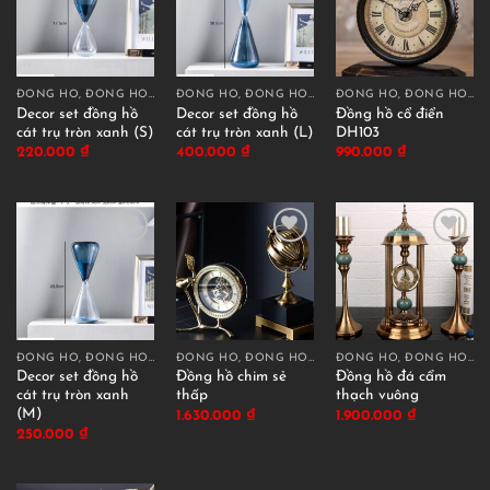
ĐỒNG HỒ, ĐỒNG HỒ CÁT DECOR
ĐỒNG HỒ, ĐỒNG HỒ CÁT DECOR
ĐỒNG HỒ, ĐỒNG HỒ CÁT DECOR
Decor set đồng hồ
Decor set đồng hồ
Đồng hồ cổ điển
cát trụ tròn xanh (S)
cát trụ tròn xanh (L)
DH103
220.000
₫
400.000
₫
990.000
₫
ĐỒNG HỒ, ĐỒNG HỒ CÁT DECOR
ĐỒNG HỒ, ĐỒNG HỒ CÁT DECOR
ĐỒNG HỒ, ĐỒNG HỒ CÁT DECOR
Decor set đồng hồ
Đồng hồ chim sẻ
Đồng hồ đá cẩm
cát trụ tròn xanh
thấp
thạch vuông
(M)
1.630.000
₫
1.900.000
₫
250.000
₫