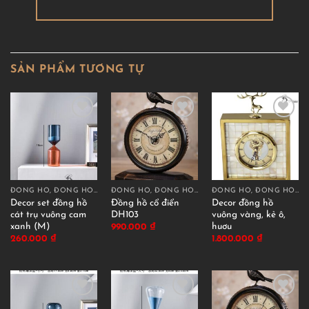
SẢN PHẨM TƯƠNG TỰ
ĐỒNG HỒ, ĐỒNG HỒ CÁT DECOR
ĐỒNG HỒ, ĐỒNG HỒ CÁT DECOR
ĐỒNG HỒ, ĐỒNG HỒ CÁT DECOR
Decor set đồng hồ
Đồng hồ cổ điển
Decor đồng hồ
cát trụ vuông cam
DH103
vuông vàng, kẻ ô,
xanh (M)
huơu
990.000
₫
260.000
₫
1.800.000
₫