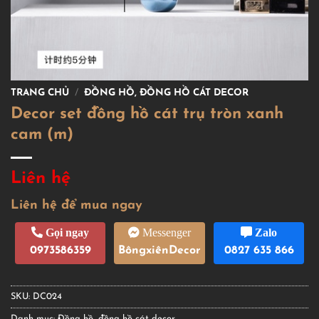
TRANG CHỦ
/
ĐỒNG HỒ, ĐỒNG HỒ CÁT DECOR
Decor set đồng hồ cát trụ tròn xanh
cam (m)
Liên hệ
Liên hệ để mua ngay
Gọi ngay
Messenger
Zalo
0973586359
BôngxiênDecor
0827 635 866
SKU:
DC024
Danh mục:
Đồng hồ, đồng hồ cát decor