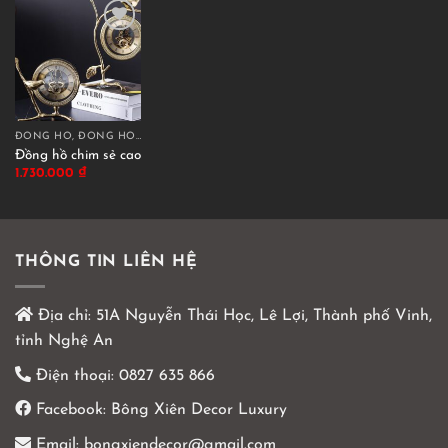
ĐỒNG HỒ, ĐỒNG HỒ CÁT DECOR
Đồng hồ chim sẻ cao
1.730.000
₫
THÔNG TIN LIÊN HỆ
Địa chỉ:
51A Nguyễn Thái Học, Lê Lợi, Thành phố Vinh,
tỉnh Nghệ An
Điện thoại:
0827 635 866
Facebook:
Bông Xiên Decor Luxury
Email:
bongxiendecor@gmail.com