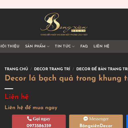
IỚI THIỆU
SẢN PHẨM
TIN TỨC
FAQ
LIÊN HỆ
TRANG CHỦ
/
DECOR TRANG TRÍ
/
DECOR ĐỂ BÀN TRANG TR
Decor lá bạch quả trong khung t
Liên hệ
Liên hệ để mua ngay
Gọi ngay
Messenger
0973586359
BôngxiênDecor