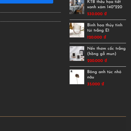
KTB thêu họa tiết
xanh xám 140*220
530.000
₫
Bình hoa thủy tinh
túi trắng E1
120.000
₫
Nến thơm cốc trắng
(hồng gỗ mun)
220.000
₫
Bông anh túc nhỏ
nâu
35.000
₫