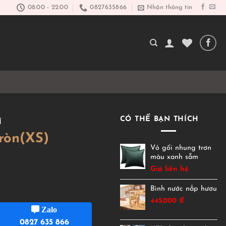
08:00 - 22:00
0827635866
Nhận thông tin
CÓ THỂ BẠN THÍCH
Í
ròn(XS)
Vỏ gối nhung trơn
màu xanh sẫm
Giá liên hệ
Bình nước nắp hươu
445.000
₫
Zalo
0827 635 866