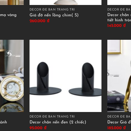
DECOR ĐỂ BÀN TRANG TRÍ
DECOR ĐỂ BÀ
 mạ vàng
Decor chân 
Giá đỡ nến lồng chim( S)
tiết hình trò
260.000
₫
145.000
₫
DECOR ĐỂ BÀN TRANG TRÍ
DECOR ĐỂ BÀ
 ảnh
Decor chân nến đen (2 chiếc)
Decor Giá đ
95.000
₫
185.000
₫