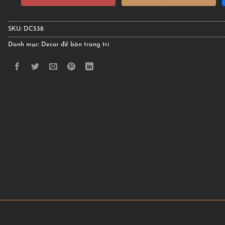
SKU:
DC538
Danh mục:
Decor để bàn trang trí