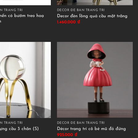
N TRANG TRÍ
DECOR ĐỂ BÀN TRANG TRÍ
nến có bướm treo hoạ
Decor đèn lồng quả cầu mặt trăng
n
1.460.000
₫
N TRANG TRÍ
DECOR ĐỂ BÀN TRANG TRÍ
ựng cầu 3 chân (S)
Décor trang trí cô bé mũ đỏ đứng
925.000
₫