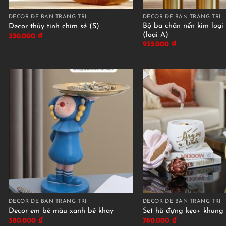
DECOR ĐỂ BÀN TRANG TRÍ
DECOR ĐỂ BÀN TRANG TRÍ
Bộ ba chân nến kim loại
Decor thủy tinh chim sẻ (S)
(loại A)
350.000
₫
935.000
₫
DECOR ĐỂ BÀN TRANG TRÍ
DECOR ĐỂ BÀN TRANG TRÍ
Decor em bé màu xanh bê khay
Set hũ đựng kẹo+ khung
380.000
₫
780.000
₫