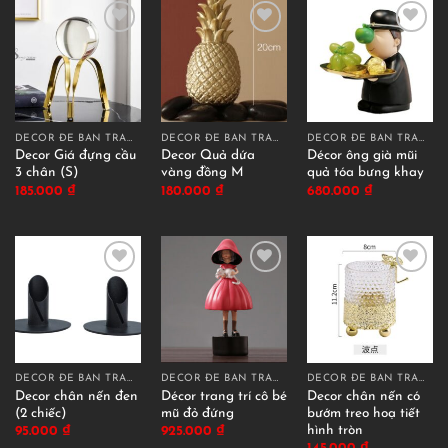
DECOR ĐỂ BÀN TRANG TRÍ
DECOR ĐỂ BÀN TRANG TRÍ
DECOR ĐỂ BÀN TRANG TRÍ
Decor Giá đựng cầu
Decor Quả dứa
Décor ông già mũi
3 chân (S)
vàng đồng M
quả tóa bưng khay
185.000
₫
180.000
₫
680.000
₫
DECOR ĐỂ BÀN TRANG TRÍ
DECOR ĐỂ BÀN TRANG TRÍ
DECOR ĐỂ BÀN TRANG TRÍ
Decor chân nến đen
Décor trang trí cô bé
Decor chân nến có
(2 chiếc)
mũ đỏ đứng
bướm treo hoạ tiết
hình tròn
95.000
₫
925.000
₫