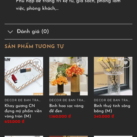
Phù hợp để trang trí kệ tủ, giá sách, phòng làm
việc, phòng khách,…
Đánh giá (0)
SẢN PHẨM TƯƠNG TỰ
DECOR ĐỂ BÀN TRANG TRÍ
DECOR ĐỂ BÀN TRANG TRÍ
DECOR ĐỂ BÀN TRANG TRÍ
Khay gương CN
Bình hoa sọc vàng
Bình thuỷ tinh sông
đựng mỹ phẩm viền
đế đen
băng (M)
vòng tròn (M)
1.160.000
₫
340.000
₫
625.000
₫