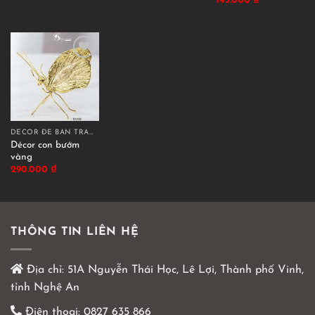
145.000
₫
DECOR ĐỂ BÀN TRANG TRÍ
Décor con bướm
vàng
290.000
₫
THÔNG TIN LIÊN HỆ
Địa chỉ:
51A Nguyễn Thái Học, Lê Lợi, Thành phố Vinh,
tỉnh Nghệ An
Điện thoại:
0827 635 866