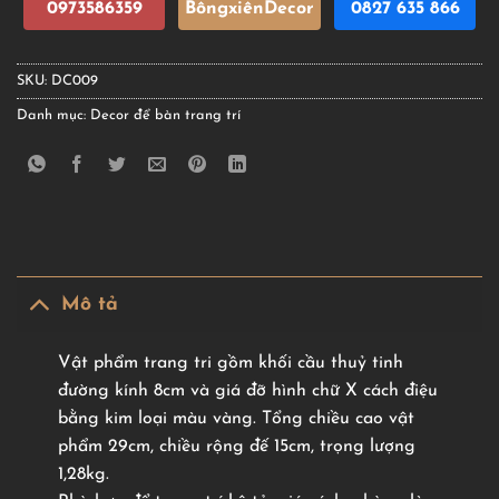
0973586359
BôngxiênDecor
0827 635 866
SKU:
DC009
Danh mục:
Decor để bàn trang trí
Mô tả
Vật phẩm trang tri gồm khối cầu thuỷ tinh
đường kính 8cm và giá đỡ hình chữ X cách điệu
bằng kim loại màu vàng. Tổng chiều cao vật
phẩm 29cm, chiều rộng đế 15cm, trọng lượng
1,28kg.