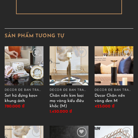
SẢN PHẨM TƯƠNG TỰ
DECOR ĐỂ BÀN TRANG TRÍ
DECOR ĐỂ BÀN TRANG TRÍ
DECOR ĐỂ BÀN TRANG TRÍ
Set hũ đựng kẹo+
Chân nến kim loại
Decor Chân nến
khung ảnh
mạ vàng kiểu điêu
vàng đen M
khắc (M)
780.000
₫
425.000
₫
1.450.000
₫