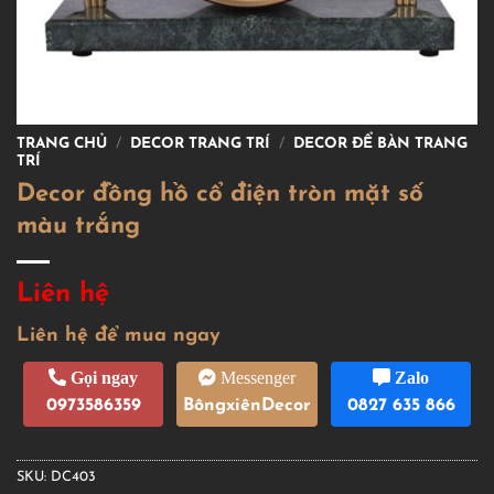
TRANG CHỦ
/
DECOR TRANG TRÍ
/
DECOR ĐỂ BÀN TRANG
TRÍ
Decor đồng hồ cổ điện tròn mặt số
màu trắng
Liên hệ
Liên hệ để mua ngay
Gọi ngay
Messenger
Zalo
0973586359
BôngxiênDecor
0827 635 866
SKU:
DC403