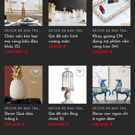
DECOR ĐỂ BÀN TRANG TRÍ
DECOR ĐỂ BÀN TRANG TRÍ
DECOR ĐỂ BÀN TRANG TRÍ
Chân nến kim loại
Giá đỡ nến hình
Khay gương CN
mạ vàng kiểu điêu
vương miện
đựng mỹ phẩm viền
khắc (S)
vòng tròn (M)
49.000
₫
1.200.000
₫
625.000
₫
DECOR ĐỂ BÀN TRANG TRÍ
DECOR ĐỂ BÀN TRANG TRÍ
DECOR ĐỂ BÀN TRANG TRÍ
Decor Quả dứa
Giá đỡ nến lồng
Decor con ngựa chí
trắng L
chim( S)
ở ngàn dặm
290.000
₫
260.000
₫
490.000
₫