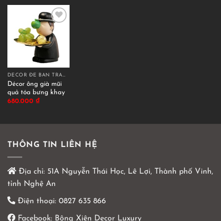
DECOR ĐỂ BÀN TRANG TRÍ
Décor ông già mũi
quả tóa bưng khay
680.000
₫
THÔNG TIN LIÊN HỆ
Địa chỉ:
51A Nguyễn Thái Học, Lê Lợi, Thành phố Vinh,
tỉnh Nghệ An
Điện thoại:
0827 635 866
Facebook:
Bông Xiên Decor Luxury