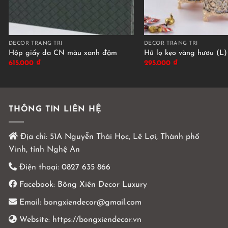
DÉCOR TRANG TRÍ
DÉCOR TRANG TRÍ
Hộp giấy da CN màu xanh đậm
Hũ lọ kẹo vàng hươu (L)
615.000
₫
295.000
₫
THÔNG TIN LIÊN HỆ
Địa chỉ:
51A Nguyễn Thái Học, Lê Lợi, Thành phố
Vinh, tỉnh Nghệ An
Điện thoại:
0827 635 866
Facebook:
Bông Xiên Decor Luxury
Email:
bongxiendecor@gmail.com
Website:
https://bongxiendecor.vn