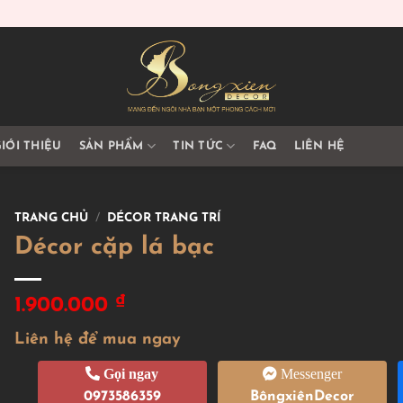
IỚI THIỆU
SẢN PHẨM
TIN TỨC
FAQ
LIÊN HỆ
TRANG CHỦ
/
DÉCOR TRANG TRÍ
Décor cặp lá bạc
₫
1.900.000
Liên hệ để mua ngay
Gọi ngay
Messenger
0973586359
BôngxiênDecor