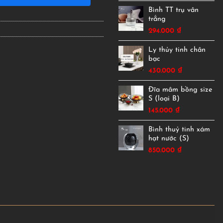
Bình TT trụ vân
trắng
294.000
₫
Ly thủy tinh chân
bạc
430.000
₫
Đĩa mâm bồng size
S (loại B)
145.000
₫
Bình thuỷ tinh xám
hạt nước (S)
850.000
₫