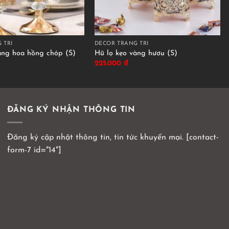
 TRÍ
DÉCOR TRANG TRÍ
àng hoa hồng chóp (S)
Hũ lọ kẹo vàng hươu (S)
225.000
₫
ĐĂNG KÝ NHẬN THÔNG TIN
Đăng ký cập nhật thông tin, tin tức khuyến mại. [contact-
form-7 id="14"]