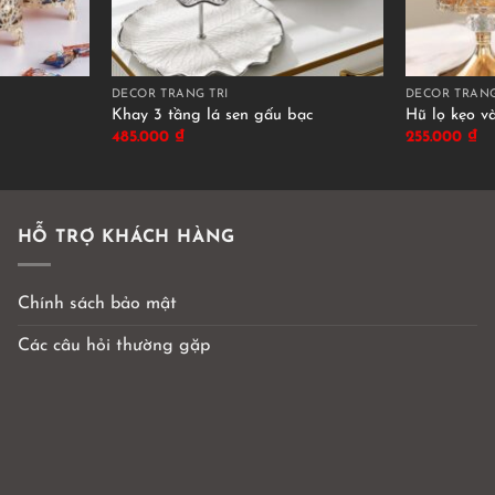
DÉCOR TRANG TRÍ
DÉCOR TRANG
Khay 3 tầng lá sen gấu bạc
Hũ lọ kẹo v
485.000
₫
255.000
₫
HỖ TRỢ KHÁCH HÀNG
Chính sách bảo mật
Các câu hỏi thường gặp