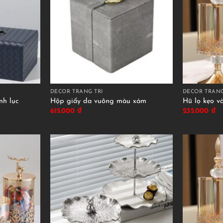
DÉCOR TRANG TRÍ
DÉCOR TRANG
nh lục
Hộp giấy da vuông màu xám
Hũ lọ kẹo v
615.000
₫
235.000
₫