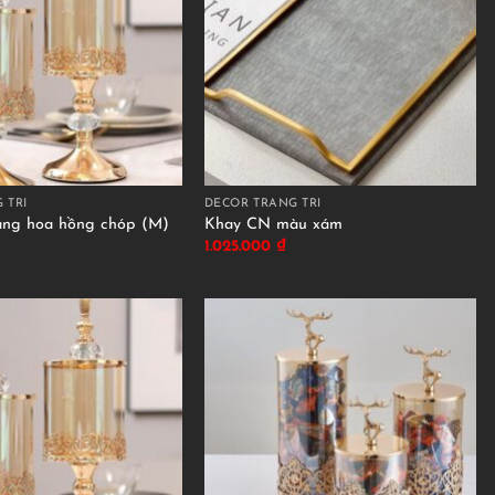
 TRÍ
DÉCOR TRANG TRÍ
àng hoa hồng chóp (M)
Khay CN màu xám
1.025.000
₫