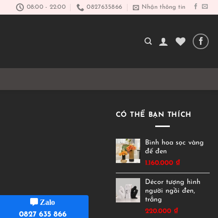
08:00 - 22:00
0827635866
Nhận thông tin
CÓ THỂ BẠN THÍCH
Bình hoa sọc vàng
đế đen
1.160.000
₫
Décor tượng hình
người ngồi đen,
trắng
Zalo
220.000
₫
0827 635 866