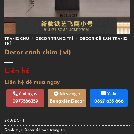
TRANG CHỦ
/
DECOR TRANG TRÍ
/
DECOR ĐỂ BÀN TRANG
TRÍ
Decor cánh chim (M)
Liên hệ
Liên hệ để mua ngay
Gọi ngay
Messenger
Zalo
0973586359
BôngxiênDecor
0827 635 866
SKU:
DC411
Danh mục:
Decor để bàn trang trí