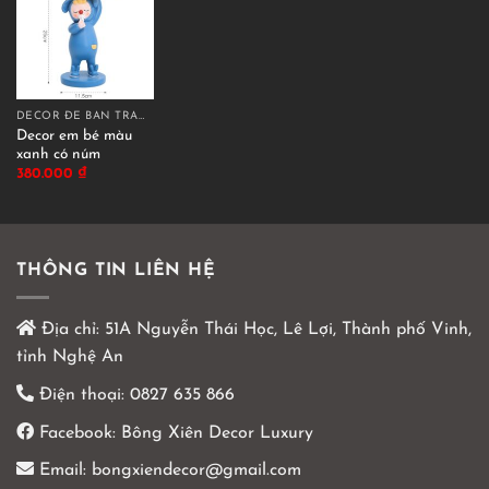
DECOR ĐỂ BÀN TRANG TRÍ
Decor em bé màu
xanh có núm
380.000
₫
THÔNG TIN LIÊN HỆ
Địa chỉ:
51A Nguyễn Thái Học, Lê Lợi, Thành phố Vinh,
tỉnh Nghệ An
Điện thoại:
0827 635 866
Facebook:
Bông Xiên Decor Luxury
Email:
bongxiendecor@gmail.com