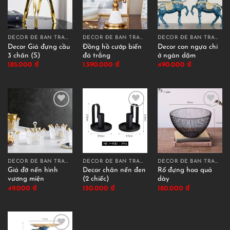
DECOR ĐỂ BÀN TRANG TRÍ
DECOR ĐỂ BÀN TRANG TRÍ
DECOR ĐỂ BÀN TRANG TRÍ
Decor Giá đựng cầu
Đồng hồ cướp biển
Decor con ngựa chí
3 chân (S)
đá trắng
ở ngàn dặm
185.000
₫
1.590.000
₫
490.000
₫
DECOR ĐỂ BÀN TRANG TRÍ
DECOR ĐỂ BÀN TRANG TRÍ
DECOR ĐỂ BÀN TRANG TRÍ
Giá đỡ nến hình
Decor chân nến đen
Rổ đựng hoa quả
vương miện
(2 chiếc)
dày
49.000
₫
150.000
₫
180.000
₫