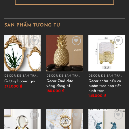
SẢN PHẨM TƯƠNG TỰ
DECOR ĐỂ BÀN TRANG TRÍ
DECOR ĐỂ BÀN TRANG TRÍ
DECOR ĐỂ BÀN TRANG TRÍ
Decor Quả dứa
Decor chân nến có
Gương hoàng gia
vàng đồng M
bướm treo hoạ tiết
375.000
₫
hình tròn
180.000
₫
145.000
₫