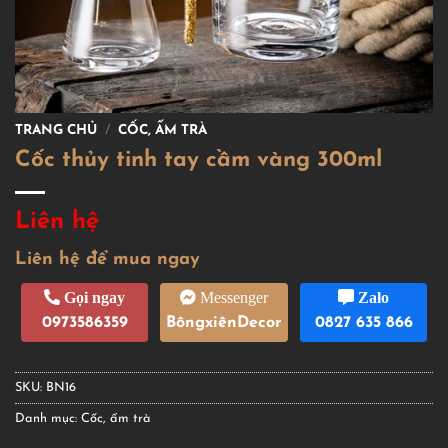
TRANG CHỦ
/
CỐC, ẤM TRÀ
Cốc thủy tinh tay cầm vàng 300ml
Liên hệ
Liên hệ để mua ngay
Gọi ngay
Messenger
Zalo
0973586359
BôngxiênDecor
0827 635 866
SKU:
BN16
Danh mục:
Cốc, ấm trà