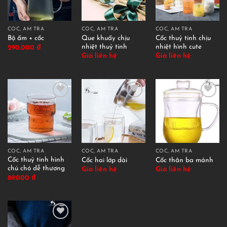
CỐC, ẤM TRÀ
CỐC, ẤM TRÀ
CỐC, ẤM TRÀ
Que khuấy chịu
Cốc thuỷ tinh chịu
Bộ ấm + cốc
nhiệt thuỷ tinh
nhiệt hình cute
290.000
₫
Giá liên hệ
Giá liên hệ
CỐC, ẤM TRÀ
CỐC, ẤM TRÀ
CỐC, ẤM TRÀ
Cốc thuỷ tinh hình
Cốc hai lớp dài
Cốc thân ba mảnh
chú chó dễ thương
Giá liên hệ
Giá liên hệ
89.000
₫