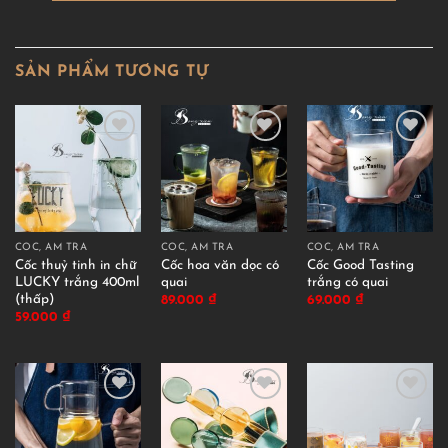
SẢN PHẨM TƯƠNG TỰ
CỐC, ẤM TRÀ
CỐC, ẤM TRÀ
CỐC, ẤM TRÀ
Cốc thuỷ tinh in chữ
Cốc hoa văn dọc có
Cốc Good Tasting
LUCKY trắng 400ml
quai
trắng có quai
(thấp)
89.000
₫
69.000
₫
59.000
₫