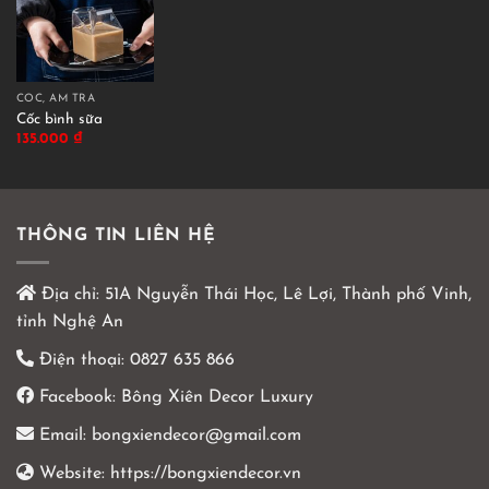
CỐC, ẤM TRÀ
Cốc bình sữa
135.000
₫
THÔNG TIN LIÊN HỆ
Địa chỉ:
51A Nguyễn Thái Học, Lê Lợi, Thành phố Vinh,
tỉnh Nghệ An
Điện thoại:
0827 635 866
Facebook:
Bông Xiên Decor Luxury
Email:
bongxiendecor@gmail.com
Website:
https://bongxiendecor.vn