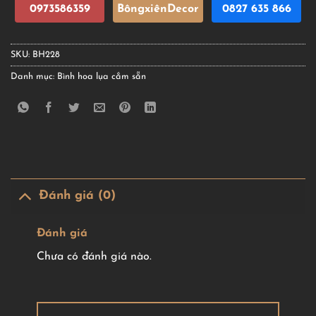
0973586359
BôngxiênDecor
0827 635 866
SKU:
BH228
Danh mục:
Bình hoa lụa cắm sẵn
Đánh giá (0)
Đánh giá
Chưa có đánh giá nào.