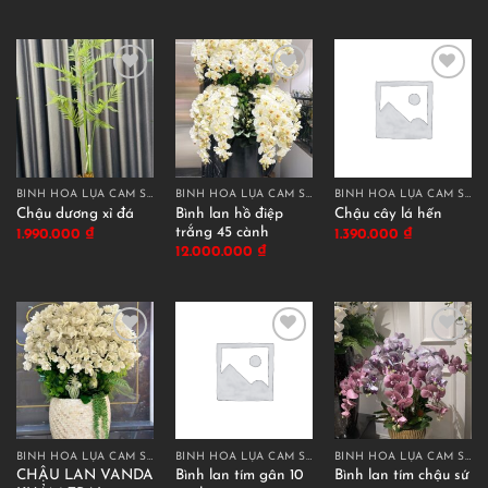
BÌNH HOA LỤA CẮM SẴN
BÌNH HOA LỤA CẮM SẴN
BÌNH HOA LỤA CẮM SẴN
Bình lan hồ điệp
Chậu dương xỉ đá
Chậu cây lá hến
trắng 45 cành
1.990.000
₫
1.390.000
₫
12.000.000
₫
BÌNH HOA LỤA CẮM SẴN
BÌNH HOA LỤA CẮM SẴN
BÌNH HOA LỤA CẮM SẴN
CHẬU LAN VANDA
Bình lan tím gân 10
Bình lan tím chậu sứ