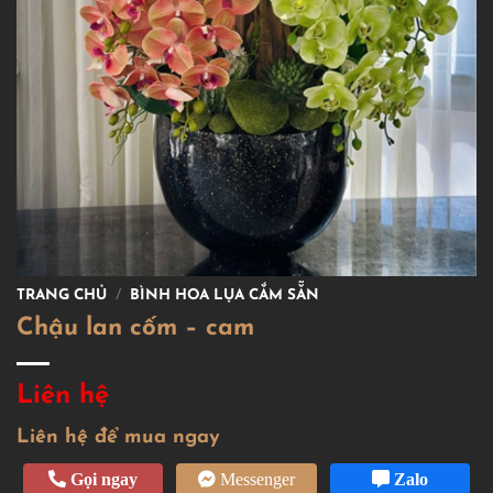
TRANG CHỦ
/
BÌNH HOA LỤA CẮM SẴN
Chậu lan cốm – cam
Liên hệ
Liên hệ để mua ngay
Gọi ngay
Messenger
Zalo