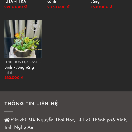
KHẢM TRAI
cành
vàng
9.800.000
₫
2.750.000
₫
1.800.000
₫
BÌNH HOA LỤA CẮM SẴN
Bình xương rồng
mini
380.000
₫
THÔNG TIN LIÊN HỆ
Địa chỉ:
51A Nguyễn Thái Học, Lê Lợi, Thành phố Vinh,
tỉnh Nghệ An