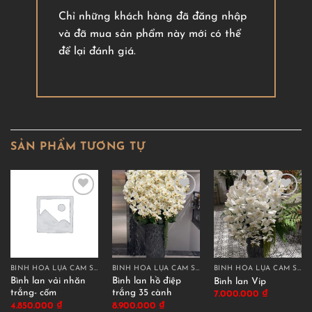
Chỉ những khách hàng đã đăng nhập
và đã mua sản phẩm này mới có thể
để lại đánh giá.
SẢN PHẨM TƯƠNG TỰ
BÌNH HOA LỤA CẮM SẴN
BÌNH HOA LỤA CẮM SẴN
BÌNH HOA LỤA CẮM SẴN
Bình lan vải nhăn
Bình lan hồ điệp
Bình lan Vip
trắng- cốm
trắng 35 cành
7.000.000
₫
4.850.000
₫
8.900.000
₫