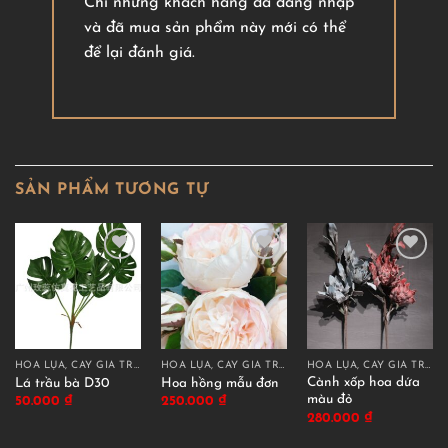
Chỉ những khách hàng đã đăng nhập
và đã mua sản phẩm này mới có thể
để lại đánh giá.
SẢN PHẨM TƯƠNG TỰ
HOA LỤA, CÂY GIẢ TRANG TRÍ CAO CẤP
HOA LỤA, CÂY GIẢ TRANG TRÍ CAO CẤP
HOA LỤA, CÂY GIẢ TRANG TRÍ CAO CẤP
Cành xốp hoa dứa
Lá trầu bà D30
Hoa hồng mẫu đơn
màu đỏ
50.000
₫
250.000
₫
280.000
₫