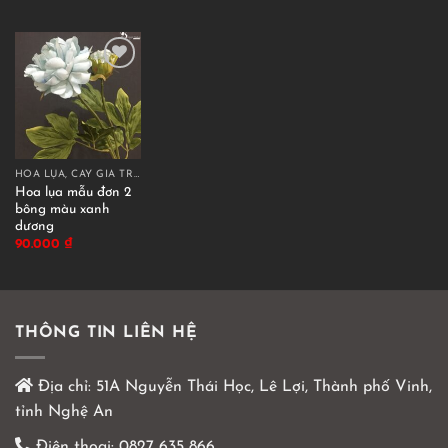
HOA LỤA, CÂY GIẢ TRANG TRÍ CAO CẤP
Hoa lụa mẫu đơn 2
bông màu xanh
dương
90.000
₫
THÔNG TIN LIÊN HỆ
Địa chỉ:
51A Nguyễn Thái Học, Lê Lợi, Thành phố Vinh,
tỉnh Nghệ An
Điện thoại:
0827 635 866