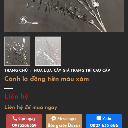
TRANG CHỦ
/
HOA LỤA, CÂY GIẢ TRANG TRÍ CAO CẤP
Cành lá đồng tiền màu xám
Liên hệ
Liên hệ để mua ngay
Gọi ngay
Messenger
Zalo
0973586359
BôngxiênDecor
0827 635 866