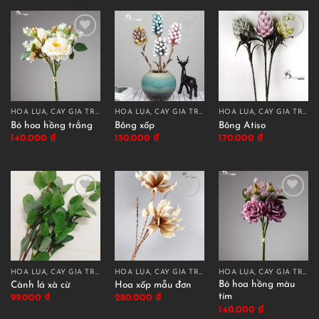
HOA LỤA, CÂY GIẢ TRANG TRÍ CAO CẤP
HOA LỤA, CÂY GIẢ TRANG TRÍ CAO CẤP
HOA LỤA, CÂY GIẢ TRANG TRÍ CAO CẤP
Bó hoa hồng trắng
Bông xốp
Bông Atiso
140.000
₫
150.000
₫
170.000
₫
HOA LỤA, CÂY GIẢ TRANG TRÍ CAO CẤP
HOA LỤA, CÂY GIẢ TRANG TRÍ CAO CẤP
HOA LỤA, CÂY GIẢ TRANG TRÍ CAO CẤP
Bó hoa hồng màu
Cành lá xà cừ
Hoa xốp mẫu đơn
tím
99.000
₫
280.000
₫
140.000
₫