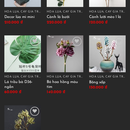
HOA LỤA, CÂY GIẢ TRANG TRÍ CAO CẤP
HOA LỤA, CÂY GIẢ TRANG TRÍ CAO CẤP
HOA LỤA, CÂY GIẢ TRANG TRÍ CAO CẤP
Decor lúa mì mini
Cành lá bưởi
Cành lưỡi mèo 1 lá
210.000
₫
220.000
₫
120.000
₫
HOA LỤA, CÂY GIẢ TRANG TRÍ CAO CẤP
HOA LỤA, CÂY GIẢ TRANG TRÍ CAO CẤP
HOA LỤA, CÂY GIẢ TRANG TRÍ CAO CẤP
Lá trầu bà D36-
Bó hoa hồng màu
Bông xốp
ngắn
tím
150.000
₫
60.000
₫
140.000
₫