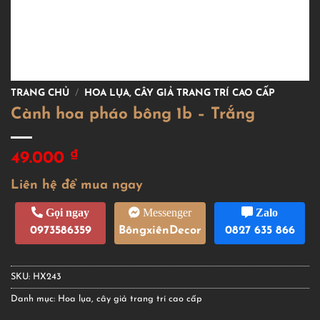
TRANG CHỦ
/
HOA LỤA, CÂY GIẢ TRANG TRÍ CAO CẤP
Cành hoa pháo bông 1b – Trắng
₫
49.000
Liên hệ để mua ngay
Gọi ngay
Messenger
Zalo
0973586359
BôngxiênDecor
0827 635 866
SKU:
HX243
Danh mục:
Hoa lụa, cây giả trang trí cao cấp