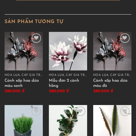
SẢN PHẨM TƯƠNG TỰ
HOA LỤA, CÂY GIẢ TRANG TRÍ CAO CẤP
HOA LỤA, CÂY GIẢ TRANG TRÍ CAO CẤP
HOA LỤA, CÂY GIẢ TRANG TRÍ CAO CẤP
Cành xốp hoa dứa
Mẫu đơn 2 cành
Cành xốp hoa dứa
màu xanh
hồng
màu đỏ
280.000
₫
280.000
₫
280.000
₫