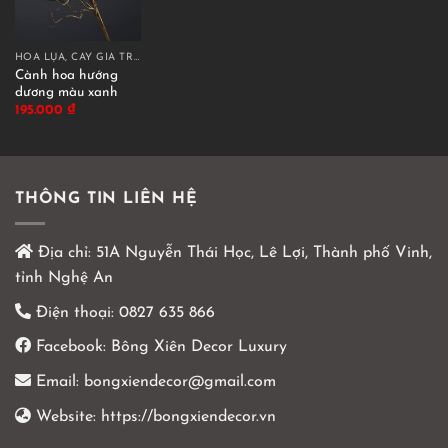
HOA LỤA, CÂY GIẢ TRANG TRÍ CAO CẤP
Cành hoa hướng
dương màu xanh
195.000
₫
THÔNG TIN LIÊN HỆ
Địa chỉ:
51A Nguyễn Thái Học, Lê Lợi, Thành phố Vinh,
tỉnh Nghệ An
Điện thoại:
0827 635 866
Facebook:
Bông Xiên Decor Luxury
Email:
bongxiendecor@gmail.com
Website:
https://bongxiendecor.vn