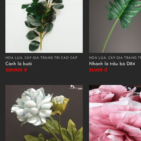
HOA LỤA, CÂY GIẢ TRANG TRÍ CAO CẤP
HOA LỤA, CÂY GIẢ TRANG T
Cành lá bưởi
Nhánh lá trầu bà D84
220.000
₫
55.000
₫