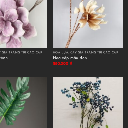
 GIẢ TRANG TRÍ CAO CẤP
HOA LỤA, CÂY GIẢ TRANG TRÍ CAO CẤP
cành
Hoa xốp mẫu đơn
280.000
₫