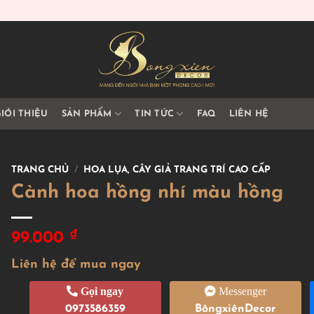
IỚI THIỆU
SẢN PHẨM
TIN TỨC
FAQ
LIÊN HỆ
TRANG CHỦ
/
HOA LỤA, CÂY GIẢ TRANG TRÍ CAO CẤP
Cành hoa hồng nhí màu hồng
₫
99.000
Liên hệ để mua ngay
Gọi ngay
Messenger
0973586359
BôngxiênDecor