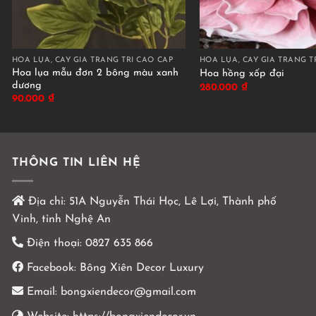
HOA LỤA, CÂY GIẢ TRANG TRÍ CAO CẤP
HOA LỤA, CÂY GIẢ TRANG T
Hoa lụa mẫu đơn 2 bông màu xanh
Hoa hồng xốp đại
dương
280.000
₫
90.000
₫
THÔNG TIN LIÊN HỆ
Địa chỉ:
51A Nguyễn Thái Học, Lê Lợi, Thành phố
Vinh, tỉnh Nghệ An
Điện thoại:
0827 635 866
Facebook:
Bông Xiên Decor Luxury
Email:
bongxiendecor@gmail.com