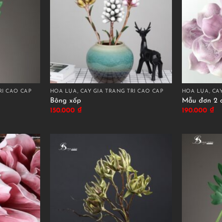
RÍ CAO CẤP
HOA LỤA, CÂY GIẢ TRANG TRÍ CAO CẤP
HOA LỤA, CÂY
Bông xốp
Mẫu đơn 2 
150.000
₫
190.000
₫