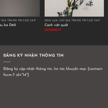
 GIẢ TRANG TRÍ CAO CẤP
HOA LỤA, CÂY GIẢ TRANG TRÍ CAO CẤP
ầu bà D60
Cành việt quất
230.000
₫
ĐĂNG KÝ NHẬN THÔNG TIN
Đăng ký cập nhật thông tin, tin tức khuyến mại. [contact-
form-7 id="14"]