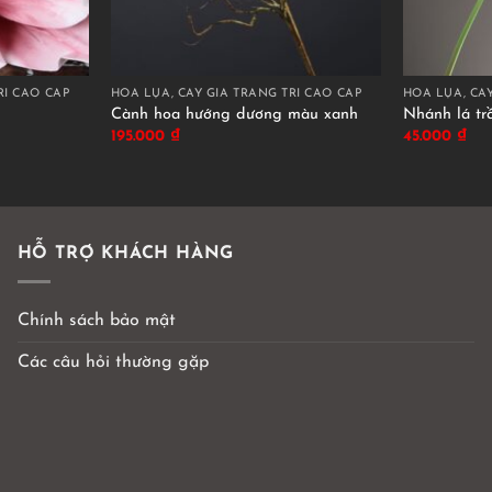
RÍ CAO CẤP
HOA LỤA, CÂY GIẢ TRANG TRÍ CAO CẤP
HOA LỤA, CÂY
Cành hoa hướng dương màu xanh
Nhánh lá tr
195.000
₫
45.000
₫
HỖ TRỢ KHÁCH HÀNG
Chính sách bảo mật
Các câu hỏi thường gặp