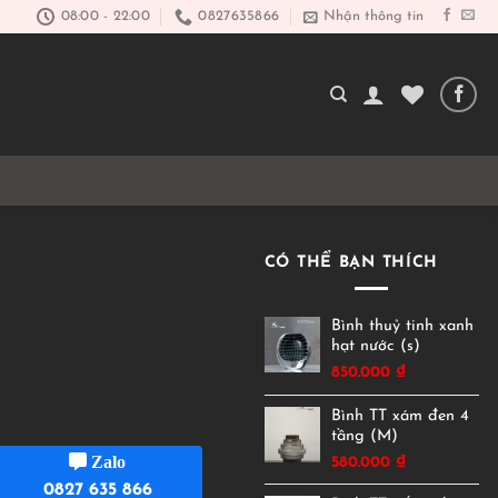
08:00 - 22:00
0827635866
Nhận thông tin
CÓ THỂ BẠN THÍCH
Bình thuỷ tinh xanh
hạt nước (s)
850.000
₫
Bình TT xám đen 4
tầng (M)
Zalo
580.000
₫
0827 635 866