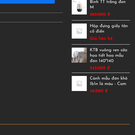
Bình TT trắng đen
M
560.000
₫
Hộp đựng giấy tân
cổ điển
Giá liên hệ
KTB vuông ren sữa
họa tiết hoa mẫu
đơn 140*140
245.000
₫
Cành mẫu đơn khô
1b1n lá màu - Cam
48.000
₫