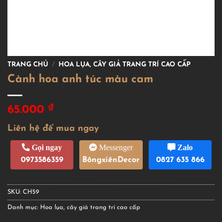
TRANG CHỦ
/
HOA LỤA, CÂY GIẢ TRANG TRÍ CAO CẤP
Cành hoa anh túc màu cam
₫
65.000
Liên hệ để mua ngay
Gọi ngay
Messenger
Zalo
0973586359
BôngxiênDecor
0827 635 866
SKU:
CH59
Danh mục:
Hoa lụa, cây giả trang trí cao cấp