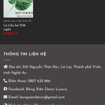
HOA LỤA, CÂY GIẢ TRANG TRÍ CAO CẤP
Lá trầu bà D36-
ngắn
60.000
₫
THÔNG TIN LIÊN HỆ
Địa chỉ:
51A Nguyễn Thái Học, Lê Lợi, Thành phố Vinh,
tỉnh Nghệ An
Điện thoại:
0827 635 866
Facebook:
Bông Xiên Decor Luxury
Email:
bongxiendecor@gmail.com