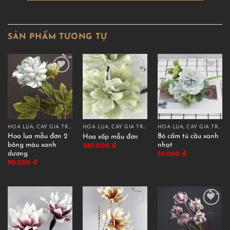
SẢN PHẨM TƯƠNG TỰ
HOA LỤA, CÂY GIẢ TRANG TRÍ CAO CẤP
HOA LỤA, CÂY GIẢ TRANG TRÍ CAO CẤP
HOA LỤA, CÂY GIẢ TRANG TRÍ CAO CẤP
Hoa lụa mẫu đơn 2
Bó cẩm tú cầu xanh
Hoa xốp mẫu đơn
bông màu xanh
nhạt
280.000
₫
dương
55.000
₫
90.000
₫