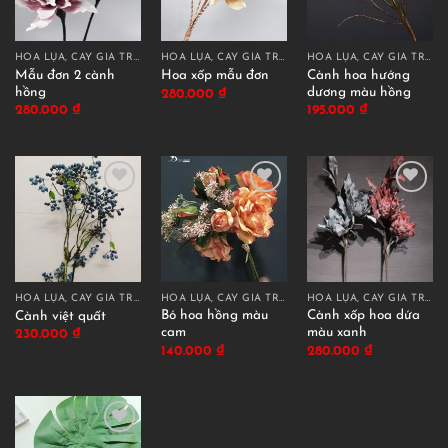
HOA LỤA, CÂY GIẢ TRANG TRÍ CAO CẤP
HOA LỤA, CÂY GIẢ TRANG TRÍ CAO CẤP
HOA LỤA, CÂY GIẢ TRANG TRÍ CAO CẤP
Mẫu đơn 2 cành
Cành hoa hướng
Hoa xốp mẫu đơn
hồng
dương màu hồng
280.000
₫
280.000
₫
195.000
₫
HOA LỤA, CÂY GIẢ TRANG TRÍ CAO CẤP
HOA LỤA, CÂY GIẢ TRANG TRÍ CAO CẤP
HOA LỤA, CÂY GIẢ TRANG TRÍ CAO CẤP
Bó hoa hồng màu
Cành xốp hoa dứa
Cành việt quất
cam
màu xanh
230.000
₫
140.000
₫
280.000
₫