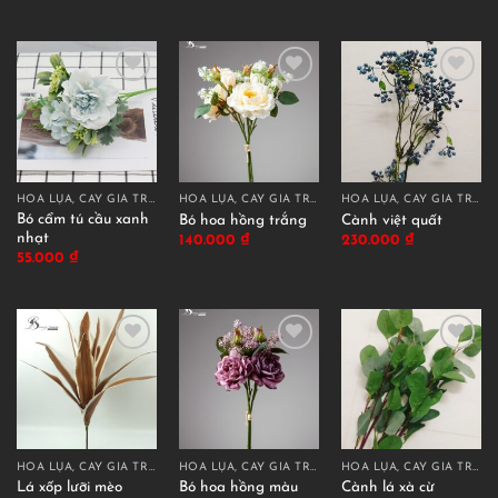
HOA LỤA, CÂY GIẢ TRANG TRÍ CAO CẤP
HOA LỤA, CÂY GIẢ TRANG TRÍ CAO CẤP
HOA LỤA, CÂY GIẢ TRANG TRÍ CAO CẤP
Bó cẩm tú cầu xanh
Bó hoa hồng trắng
Cành việt quất
nhạt
140.000
₫
230.000
₫
55.000
₫
HOA LỤA, CÂY GIẢ TRANG TRÍ CAO CẤP
HOA LỤA, CÂY GIẢ TRANG TRÍ CAO CẤP
HOA LỤA, CÂY GIẢ TRANG TRÍ CAO CẤP
Bó hoa hồng màu
Lá xốp lưỡi mèo
Cành lá xà cừ