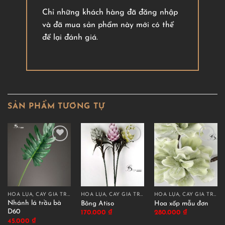
Chỉ những khách hàng đã đăng nhập
và đã mua sản phẩm này mới có thể
để lại đánh giá.
SẢN PHẨM TƯƠNG TỰ
HOA LỤA, CÂY GIẢ TRANG TRÍ CAO CẤP
HOA LỤA, CÂY GIẢ TRANG TRÍ CAO CẤP
HOA LỤA, CÂY GIẢ TRANG TRÍ CAO CẤP
Nhánh lá trầu bà
Bông Atiso
Hoa xốp mẫu đơn
D60
170.000
₫
280.000
₫
45.000
₫