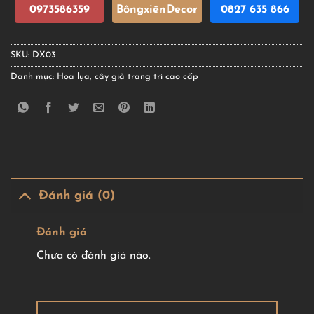
0973586359
BôngxiênDecor
0827 635 866
SKU:
DX03
Danh mục:
Hoa lụa, cây giả trang trí cao cấp
Đánh giá (0)
Đánh giá
Chưa có đánh giá nào.