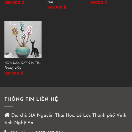
tím
220.000
₫
99.000
₫
140.000
₫
HOA LỤA, CÂY GIẢ TRANG TRÍ CAO CẤP
Bông xốp
150.000
₫
THÔNG TIN LIÊN HỆ
Địa chỉ:
51A Nguyễn Thái Học, Lê Lợi, Thành phố Vinh,
tỉnh Nghệ An