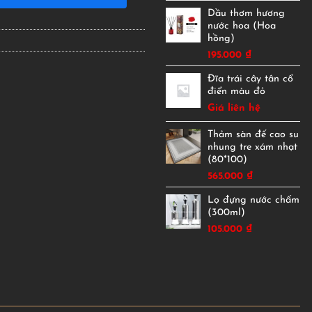
Dầu thơm hương
nước hoa (Hoa
hồng)
195.000
₫
Đĩa trái cây tân cổ
điển màu đỏ
Giá liên hệ
Thảm sàn đế cao su
nhung tre xám nhạt
(80*100)
565.000
₫
Lọ đựng nước chấm
(300ml)
105.000
₫