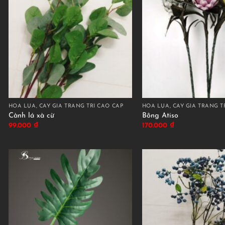
HOA LỤA, CÂY GIẢ TRANG TRÍ CAO CẤP
HOA LỤA, CÂY GIẢ TRANG T
Cành lá xà cừ
Bông Atiso
99.000
₫
170.000
₫