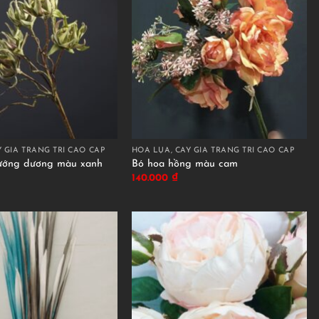
 GIẢ TRANG TRÍ CAO CẤP
HOA LỤA, CÂY GIẢ TRANG TRÍ CAO CẤP
ướng dương màu xanh
Bó hoa hồng màu cam
140.000
₫