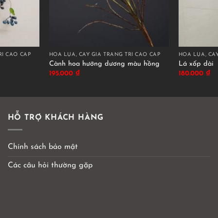
RÍ CAO CẤP
HOA LỤA, CÂY GIẢ TRANG TRÍ CAO CẤP
HOA LỤA, CÂY
Cành hoa hướng dương màu hồng
Lá xốp dài
195.000
₫
180.000
₫
HỖ TRỢ KHÁCH HÀNG
Chính sách bảo mật
Các câu hỏi thường gặp