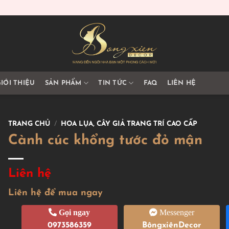
IỚI THIỆU
SẢN PHẨM
TIN TỨC
FAQ
LIÊN HỆ
TRANG CHỦ
/
HOA LỤA, CÂY GIẢ TRANG TRÍ CAO CẤP
Cành cúc khổng tước đỏ mận
Liên hệ
Liên hệ để mua ngay
Gọi ngay
Messenger
0973586359
BôngxiênDecor