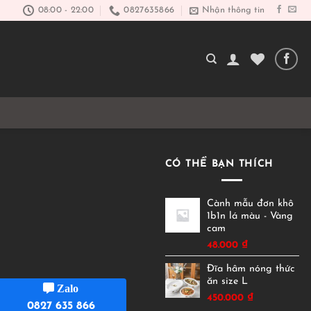
08:00 - 22:00
0827635866
Nhận thông tin
CÓ THỂ BẠN THÍCH
Cành mẫu đơn khô
1b1n lá màu - Vàng
cam
48.000
₫
Đĩa hâm nóng thức
ăn size L
Zalo
450.000
₫
0827 635 866