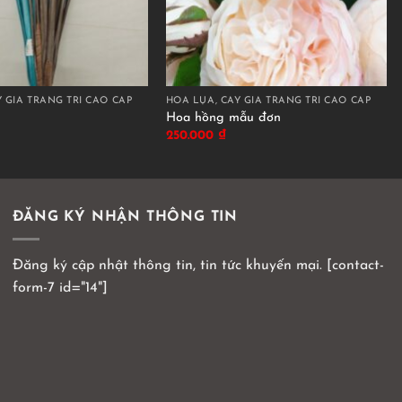
 GIẢ TRANG TRÍ CAO CẤP
HOA LỤA, CÂY GIẢ TRANG TRÍ CAO CẤP
Hoa hồng mẫu đơn
250.000
₫
ĐĂNG KÝ NHẬN THÔNG TIN
Đăng ký cập nhật thông tin, tin tức khuyến mại. [contact-
form-7 id="14"]