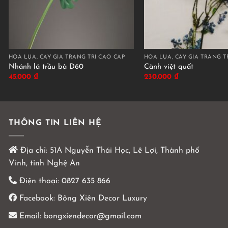
HOA LỤA, CÂY GIẢ TRANG TRÍ CAO CẤP
HOA LỤA, CÂY GIẢ TRANG T
Nhánh lá trầu bà D60
Cành việt quất
45.000
₫
230.000
₫
THÔNG TIN LIÊN HỆ
Địa chỉ:
51A Nguyễn Thái Học, Lê Lợi, Thành phố
Vinh, tỉnh Nghệ An
Điện thoại:
0827 635 866
Facebook:
Bông Xiên Decor Luxury
Email:
bongxiendecor@gmail.com