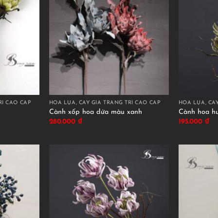
RÍ CAO CẤP
HOA LỤA, CÂY GIẢ TRANG TRÍ CAO CẤP
HOA LỤA, CÂY
Cành xốp hoa dứa màu xanh
Cành hoa h
280.000
₫
195.000
₫