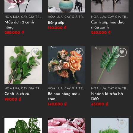
HOA LỤA, CÂY GIẢ TRANG TRÍ CAO CẤP
HOA LỤA, CÂY GIẢ TRANG TRÍ CAO CẤP
HOA LỤA, CÂY GIẢ TRANG TRÍ CAO CẤP
Mẫu đơn 2 cành
Cành xốp hoa dứa
Bông xốp
hồng
màu xanh
150.000
₫
280.000
₫
280.000
₫
HOA LỤA, CÂY GIẢ TRANG TRÍ CAO CẤP
HOA LỤA, CÂY GIẢ TRANG TRÍ CAO CẤP
HOA LỤA, CÂY GIẢ TRANG TRÍ CAO CẤP
Bó hoa hồng màu
Nhánh lá trầu bà
Cành lá xà cừ
cam
D60
99.000
₫
140.000
₫
45.000
₫