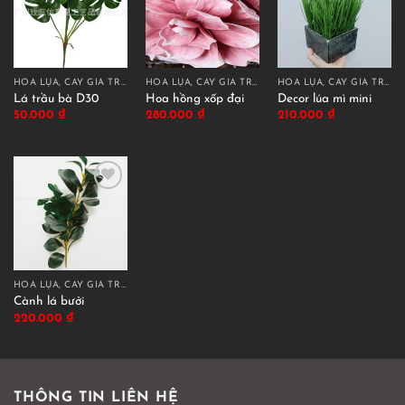
HOA LỤA, CÂY GIẢ TRANG TRÍ CAO CẤP
HOA LỤA, CÂY GIẢ TRANG TRÍ CAO CẤP
HOA LỤA, CÂY GIẢ TRANG TRÍ CAO CẤP
Lá trầu bà D30
Hoa hồng xốp đại
Decor lúa mì mini
50.000
₫
280.000
₫
210.000
₫
HOA LỤA, CÂY GIẢ TRANG TRÍ CAO CẤP
Cành lá bưởi
220.000
₫
THÔNG TIN LIÊN HỆ