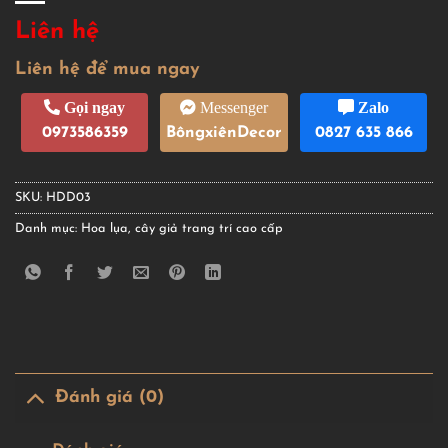
Liên hệ
Liên hệ để mua ngay
Gọi ngay
Messenger
Zalo
0973586359
BôngxiênDecor
0827 635 866
SKU:
HDD03
Danh mục:
Hoa lụa, cây giả trang trí cao cấp
Đánh giá (0)