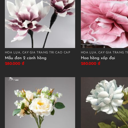
HOA LỤA, CÂY GIẢ TRANG TRÍ CAO CẤP
HOA LỤA, CÂY GIẢ TRANG T
Mẫu đơn 2 cành hồng
Hoa hồng xốp đại
280.000
₫
280.000
₫