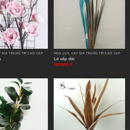
 GIẢ TRANG TRÍ CAO CẤP
HOA LỤA, CÂY GIẢ TRANG TRÍ CAO CẤP
n
Lá xốp dài
180.000
₫