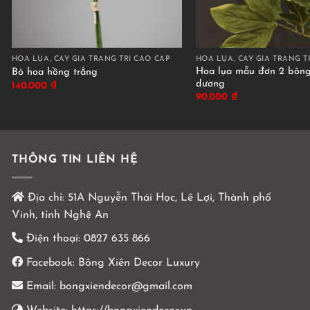
HOA LỤA, CÂY GIẢ TRANG TRÍ CAO CẤP
HOA LỤA, CÂY GIẢ TRANG T
Hoa lụa mẫu đơn 2 bôn
Bó hoa hồng trắng
dương
140.000
₫
90.000
₫
THÔNG TIN LIÊN HỆ
Địa chỉ:
51A Nguyễn Thái Học, Lê Lợi, Thành phố
Vinh, tỉnh Nghệ An
Điện thoại:
0827 635 866
Facebook:
Bông Xiên Decor Luxury
Email:
bongxiendecor@gmail.com