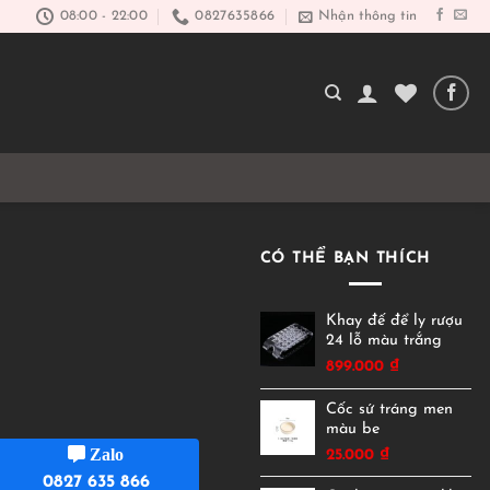
08:00 - 22:00
0827635866
Nhận thông tin
CÓ THỂ BẠN THÍCH
Khay đế để ly rượu
24 lỗ màu trắng
899.000
₫
Cốc sứ tráng men
màu be
Zalo
25.000
₫
0827 635 866