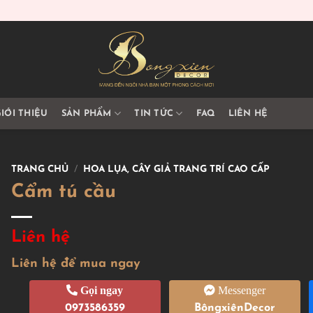
IỚI THIỆU
SẢN PHẨM
TIN TỨC
FAQ
LIÊN HỆ
TRANG CHỦ
/
HOA LỤA, CÂY GIẢ TRANG TRÍ CAO CẤP
Cẩm tú cầu
Liên hệ
Liên hệ để mua ngay
Gọi ngay
Messenger
0973586359
BôngxiênDecor