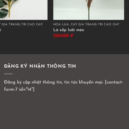
 GIẢ TRANG TRÍ CAO CẤP
HOA LỤA, CÂY GIẢ TRANG TRÍ CAO CẤP
i
Lá xốp lưỡi mèo
220.000
₫
ĐĂNG KÝ NHẬN THÔNG TIN
Đăng ký cập nhật thông tin, tin tức khuyến mại. [contact-
form-7 id="14"]