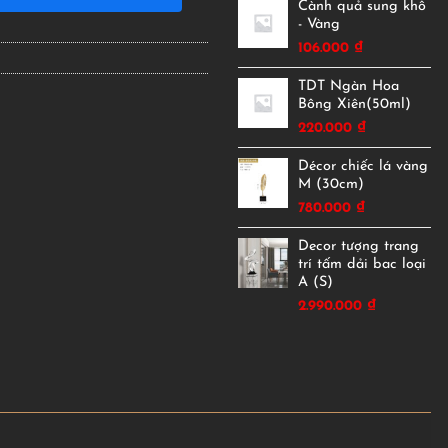
Cành quả sung khô
- Vàng
106.000
₫
TDT Ngàn Hoa
Bông Xiên(50ml)
220.000
₫
Décor chiếc lá vàng
M (30cm)
780.000
₫
Decor tượng trang
trí tấm dải bac loại
A (S)
2.990.000
₫