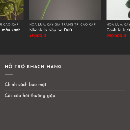
RÍ CAO CẤP
HOA LỤA, CÂY GIẢ TRANG TRÍ CAO CẤP
HOA LỤA, CÂY
g màu xanh
Nhánh lá trầu bà D60
Cành lá bưở
45.000
₫
220.000
₫
HỖ TRỢ KHÁCH HÀNG
Chính sách bảo mật
Các câu hỏi thường gặp