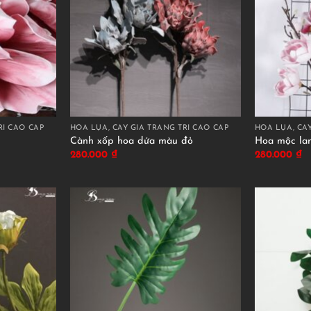
RÍ CAO CẤP
HOA LỤA, CÂY GIẢ TRANG TRÍ CAO CẤP
HOA LỤA, CÂY
Cành xốp hoa dứa màu đỏ
Hoa mộc la
280.000
₫
280.000
₫