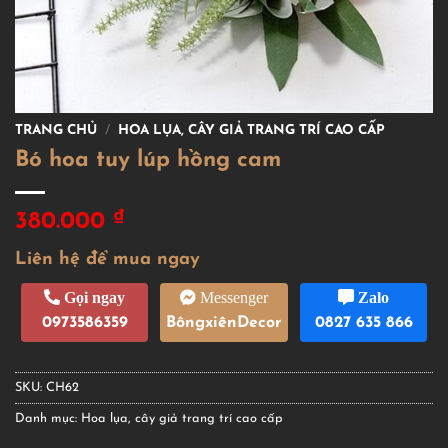
TRANG CHỦ
/
HOA LỤA, CÂY GIẢ TRANG TRÍ CAO CẤP
Bó hoa tuy lúp hồng cam
₫
380.000
Liên hệ để mua ngay
Gọi ngay
Messenger
Zalo
0973586359
BôngxiênDecor
0827 635 866
SKU:
CH62
Danh mục:
Hoa lụa, cây giả trang trí cao cấp