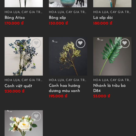
HOA LỤA, CÂY GIẢ TRANG TRÍ CAO CẤP
HOA LỤA, CÂY GIẢ TRANG TRÍ CAO CẤP
HOA LỤA, CÂY GIẢ TRANG TRÍ CAO CẤP
Bông Atiso
Bông xốp
Lá xốp dài
170.000
₫
150.000
₫
180.000
₫
HOA LỤA, CÂY GIẢ TRANG TRÍ CAO CẤP
HOA LỤA, CÂY GIẢ TRANG TRÍ CAO CẤP
HOA LỤA, CÂY GIẢ TRANG TRÍ CAO CẤP
Cành hoa hướng
Nhánh lá trầu bà
Cành việt quất
dương màu xanh
D84
230.000
₫
195.000
₫
55.000
₫