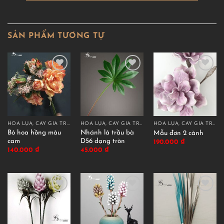
SẢN PHẨM TƯƠNG TỰ
HOA LỤA, CÂY GIẢ TRANG TRÍ CAO CẤP
HOA LỤA, CÂY GIẢ TRANG TRÍ CAO CẤP
HOA LỤA, CÂY GIẢ TRANG TRÍ CAO CẤP
Bó hoa hồng màu
Nhánh lá trầu bà
Mẫu đơn 2 cành
cam
D56 dạng tròn
190.000
₫
140.000
₫
45.000
₫