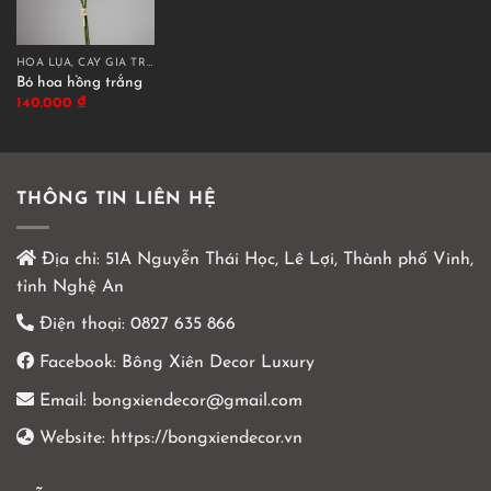
HOA LỤA, CÂY GIẢ TRANG TRÍ CAO CẤP
Bó hoa hồng trắng
140.000
₫
THÔNG TIN LIÊN HỆ
Địa chỉ:
51A Nguyễn Thái Học, Lê Lợi, Thành phố Vinh,
tỉnh Nghệ An
Điện thoại:
0827 635 866
Facebook:
Bông Xiên Decor Luxury
Email:
bongxiendecor@gmail.com
Website:
https://bongxiendecor.vn