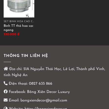
SET BÌNH HOA CAO CẤP
Bình TT thả hoa sọc
ngang
550.000
₫
THÔNG TIN LIÊN HỆ
Địa chỉ:
51A Nguyễn Thái Học, Lê Lợi, Thành phố Vinh,
tỉnh Nghệ An
Điện thoại:
0827 635 866
Facebook:
Bông Xiên Decor Luxury
Email:
bongxiendecor@gmail.com
Website:
https://bongxiendecor.vn