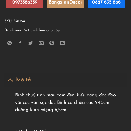
0973586359
BôngxiênDecor
0827 635 866
SKU:
BX064
Danh mục:
Set bình hoa cao cấp
Mô tả
Bình thuỷ tinh màu xám đen, kiểu dáng độc đáo
với các vân sọc dọc Bình có chiều cao 24,5cm,
đường kính miệng 6,5cm.