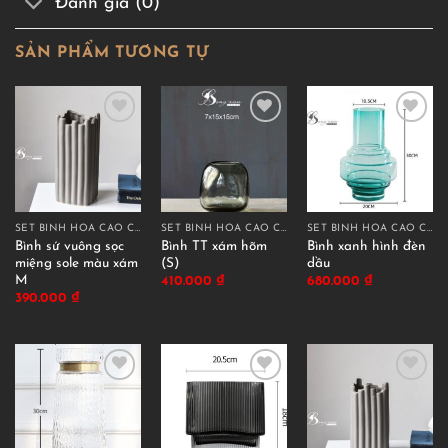
Đánh giá (0)
SẢN PHẨM TƯƠNG TỰ
SET BÌNH HOA CAO CẤP
SET BÌNH HOA CAO CẤP
SET BÌNH HOA CAO CẤP
Bình sứ vuông sọc
Bình TT xám hõm
Bình xanh hình đèn
miệng sole màu xám
(S)
dầu
M
410.000
₫
680.000
₫
390.000
₫