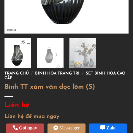
TRANG CHỦ
/
BÌNH HOA TRANG TRÍ
/
SET BÌNH HOA CAO
CẤP
Bình TT xám vân dọc lõm (S)
Liên hệ
Liên hệ để mua ngay
Gọi ngay
Messenger
Zalo