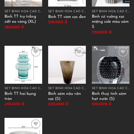
SET BÌNH HOA CAO CẤP
SET BÌNH HOA CAO CẤP
SET BÌNH HOA CAO CẤP
Bình TT trụ trắng
Bình sứ vuông sọc
Bình TT vòm sọc đen
siết eo vàng (XL)
miệng sole màu xám
295.000
₫
S
380.000
₫
320.000
₫
SET BÌNH HOA CAO CẤP
SET BÌNH HOA CAO CẤP
SET BÌNH HOA CAO CẤP
Bình TT hai bụng
Bình xám nâu vân
Bình thuỷ tinh xám
tròn
sọc (S)
hạt nước (S)
490.000
₫
620.000
₫
850.000
₫