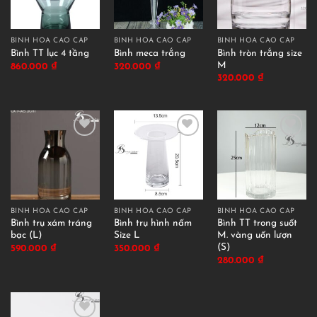
BÌNH HOA CAO CẤP
BÌNH HOA CAO CẤP
BÌNH HOA CAO CẤP
Bình tròn trắng size
Bình TT lục 4 tầng
Bình meca trắng
M
860.000
₫
320.000
₫
320.000
₫
BÌNH HOA CAO CẤP
BÌNH HOA CAO CẤP
BÌNH HOA CAO CẤP
Bình trụ xám tráng
Bình trụ hình nấm
Bình TT trong suốt
bạc (L)
Size L
M. vàng uốn lượn
(S)
590.000
₫
350.000
₫
280.000
₫