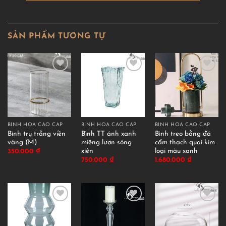
SẢN PHẨM TƯƠNG TỰ
BÌNH HOA CAO CẤP
BÌNH HOA CAO CẤP
BÌNH HOA CAO CẤP
Bình trụ trắng viền
Bình TT ánh xanh
Bình treo bằng đá
vàng (M)
miệng lượn sóng
cẩm thạch quai kim
xiên
loại màu xanh
350.000
₫
750.000
₫
1.680.000
₫