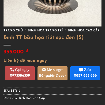
TRANG CHỦ
/
BÌNH HOA TRANG TRÍ
/
BÌNH HOA CAO CẤP
Bình TT bầu họa tiết sọc đen (S)
₫
335.000
Liên hệ để mua ngay
Gọi ngay
Messenger
Zalo
0973586359
BôngxiênDecor
0827 635 866
SKU:
BTT512
Danh mục:
Bình Hoa Cao Cấp