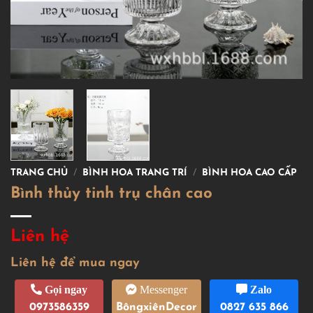
TRANG CHỦ
/
BÌNH HOA TRANG TRÍ
/
BÌNH HOA CAO CẤP
Bình thủy tinh trụ chân cao
Liên hệ
Liên hệ để mua ngay
Gọi ngay
Messenger
Zalo
0973586359
BôngxiênDecor
0827 635 866