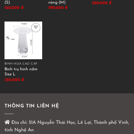
(S)
vàng (M)
320.000
₫
160.000
₫
790.000
₫
BÌNH HOA CAO CẤP
Bình trụ hình nấm
Size L
350.000
₫
THÔNG TIN LIÊN HỆ
Địa chỉ:
51A Nguyễn Thái Học, Lê Lợi, Thành phố Vinh,
tỉnh Nghệ An