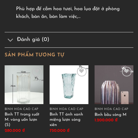
Phù hợp để cắm hoa tươi, hoa lụa đặt ở phòng
khách, bàn ăn, bàn làm việc,…
Đánh giá (0)
SẢN PHẨM TƯƠNG TỰ
BÌNH HOA CAO CẤP
BÌNH HOA CAO CẤP
BÌNH HOA CAO CẤP
Bình TT trong suốt
Bình TT ánh xanh
Bình bầu sóng M
M. vàng uốn lượn
miệng lượn sóng
1.200.000
₫
(S)
xiên
280.000
₫
750.000
₫