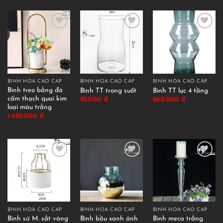
BÌNH HOA CAO CẤP
BÌNH HOA CAO CẤP
BÌNH HOA CAO CẤP
Bình treo bằng đá
Bình TT trong suốt
Bình TT lục 4 tầng
cẩm thạch quai kim
95.000
₫
860.000
₫
loại màu trắng
1.480.000
₫
BÌNH HOA CAO CẤP
BÌNH HOA CAO CẤP
BÌNH HOA CAO CẤP
Bình sứ M. sắt vàng
Bình bầu xanh ánh
Bình meca trắng