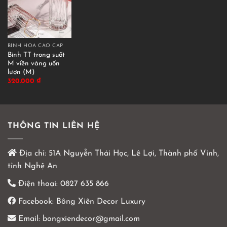
BÌNH HOA CAO CẤP
Bình TT trong suốt
M viền vàng uốn
lượn (M)
320.000
₫
THÔNG TIN LIÊN HỆ
Địa chỉ:
51A Nguyễn Thái Học, Lê Lợi, Thành phố Vinh,
tỉnh Nghệ An
Điện thoại:
0827 635 866
Facebook:
Bông Xiên Decor Luxury
Email:
bongxiendecor@gmail.com