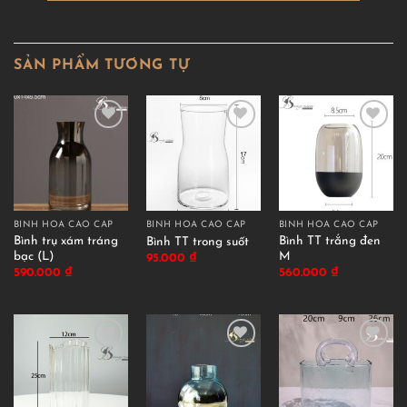
SẢN PHẨM TƯƠNG TỰ
BÌNH HOA CAO CẤP
BÌNH HOA CAO CẤP
BÌNH HOA CAO CẤP
Bình trụ xám tráng
Bình TT trắng đen
Bình TT trong suốt
bạc (L)
M
95.000
₫
590.000
₫
560.000
₫