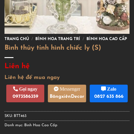
TRANG CHỦ
/
BÌNH HOA TRANG TRÍ
/
BÌNH HOA CAO CẤP
Bình thủy tinh hình chiếc ly (S)
Liên hệ
Liên hệ để mua ngay
Gọi ngay
Messenger
Zalo
0973586359
BôngxiênDecor
0827 635 866
SKU:
BTT463
Danh mục:
Bình Hoa Cao Cấp