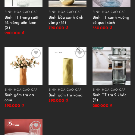
BÌNH HOA CAO CẤP
BÌNH HOA CAO CẤP
BÌNH HOA CAO CẤP
Bình TT trong suốt
Bình bầu xanh ánh
Bình TT xanh vuông
M. vàng uốn lượn
vàng (M)
có quai xách
(S)
790.000
₫
550.000
₫
280.000
₫
BÌNH HOA CAO CẤP
BÌNH HOA CAO CẤP
BÌNH HOA CAO CẤP
Bình gốm trụ da
Bình TT trụ 2 khấc
Bình gốm trụ vàng
cam
(S)
590.000
₫
590.000
₫
280.000
₫