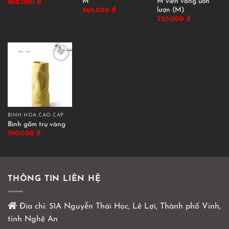
M
M viền vàng uốn
860.000
₫
lượn (M)
560.000
₫
320.000
₫
BÌNH HOA CAO CẤP
Bình gốm trụ vàng
590.000
₫
THÔNG TIN LIÊN HỆ
Địa chỉ:
51A Nguyễn Thái Học, Lê Lợi, Thành phố Vinh,
tỉnh Nghệ An