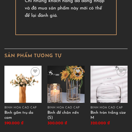
Chỉ những khách hàng đã đăng nhập
và đã mua sản phẩm này mới có thể
để lại đánh giá.
SẢN PHẨM TƯƠNG TỰ
BÌNH HOA CAO CẤP
BÌNH HOA CAO CẤP
BÌNH HOA CAO CẤP
Bình gốm trụ da
Bình để chân nến
Bình tròn trắng size
cam
(S)
M
590.000
₫
300.000
₫
320.000
₫