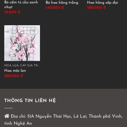
Bó cẩm tú cầu xanh
Bó hoa hồng trắng
Hoa hồng xốp đại
nhạt
140.000
₫
280.000
₫
55.000
₫
HOA LỤA, CÂY GIẢ TRANG TRÍ CAO CẤP
Hoa mộc lan
280.000
₫
THÔNG TIN LIÊN HỆ
Địa chỉ:
51A Nguyễn Thái Học, Lê Lợi, Thành phố Vinh,
tỉnh Nghệ An