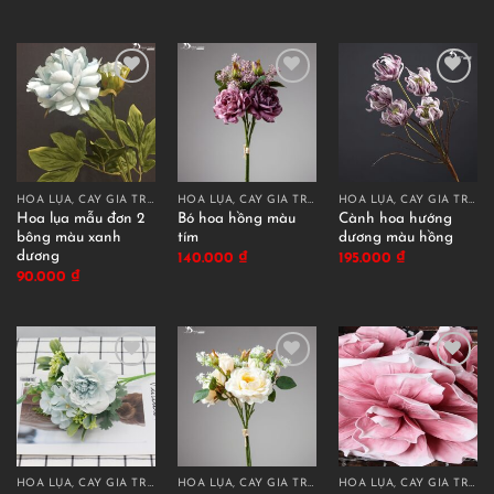
HOA LỤA, CÂY GIẢ TRANG TRÍ CAO CẤP
HOA LỤA, CÂY GIẢ TRANG TRÍ CAO CẤP
HOA LỤA, CÂY GIẢ TRANG TRÍ CAO CẤP
Hoa lụa mẫu đơn 2
Bó hoa hồng màu
Cành hoa hướng
bông màu xanh
tím
dương màu hồng
dương
140.000
₫
195.000
₫
90.000
₫
HOA LỤA, CÂY GIẢ TRANG TRÍ CAO CẤP
HOA LỤA, CÂY GIẢ TRANG TRÍ CAO CẤP
HOA LỤA, CÂY GIẢ TRANG TRÍ CAO CẤP