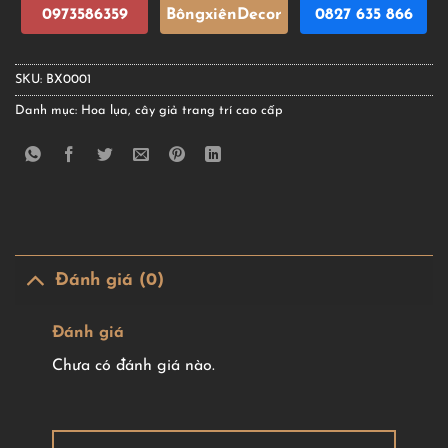
0973586359
BôngxiênDecor
0827 635 866
SKU:
BX0001
Danh mục:
Hoa lụa, cây giả trang trí cao cấp
Đánh giá (0)
Đánh giá
Chưa có đánh giá nào.