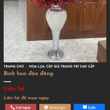
TRANG CHỦ
/
HOA LỤA, CÂY GIẢ TRANG TRÍ CAO CẤP
Bình hoa đào đông
Liên hệ
Liên hệ để mua ngay
Gọi ngay
Messenger
Zalo