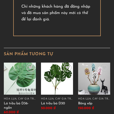
Chỉ những khách hàng đã đăng nhập
và đã mua sản phẩm này mới có thể
để lại đánh giá.
SẢN PHẨM TƯƠNG TỰ
HOA LỤA, CÂY GIẢ TRANG TRÍ CAO CẤP
HOA LỤA, CÂY GIẢ TRANG TRÍ CAO CẤP
HOA LỤA, CÂY GIẢ TRANG TRÍ CAO CẤP
Lá trầu bà D36-
Lá trầu bà D30
Bông xốp
ngắn
50.000
₫
150.000
₫
60.000
₫