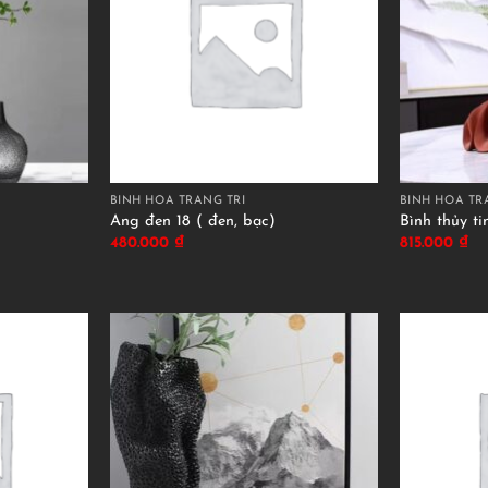
BÌNH HOA TRANG TRÍ
BÌNH HOA TR
Ang đen 18 ( đen, bạc)
Bình thủy ti
480.000
₫
815.000
₫