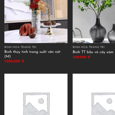
BÌNH HOA TRANG TRÍ
BÌNH HOA TRANG TRÍ
Bình thủy tinh trong suốt vân nứt
Bình TT bầu vỏ cây xám
(M)
320.000
₫
1.200.000
₫