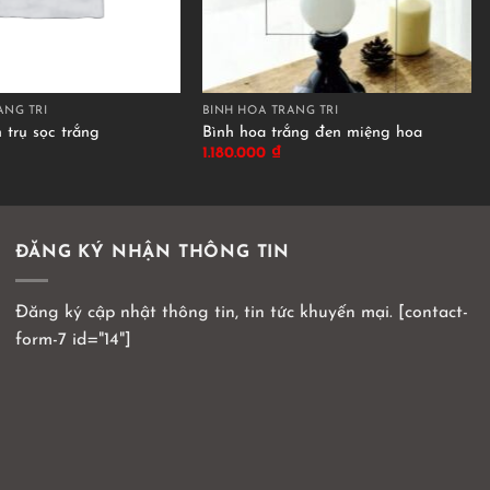
ANG TRÍ
BÌNH HOA TRANG TRÍ
 trụ sọc trắng
Bình hoa trắng đen miệng hoa
1.180.000
₫
ĐĂNG KÝ NHẬN THÔNG TIN
Đăng ký cập nhật thông tin, tin tức khuyến mại. [contact-
form-7 id="14"]