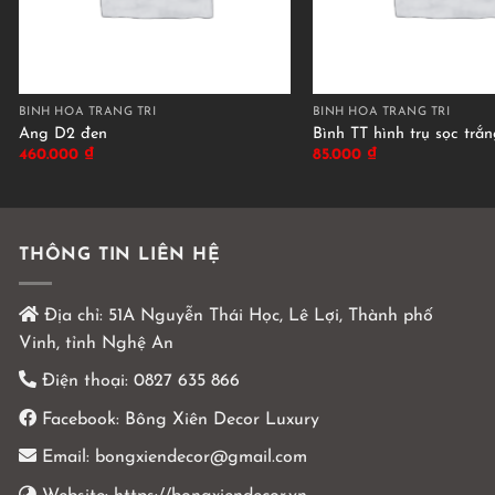
BÌNH HOA TRANG TRÍ
BÌNH HOA TRANG TRÍ
Ang D2 đen
Bình TT hình trụ sọc trắ
460.000
₫
85.000
₫
THÔNG TIN LIÊN HỆ
Địa chỉ:
51A Nguyễn Thái Học, Lê Lợi, Thành phố
Vinh, tỉnh Nghệ An
Điện thoại:
0827 635 866
Facebook:
Bông Xiên Decor Luxury
Email:
bongxiendecor@gmail.com