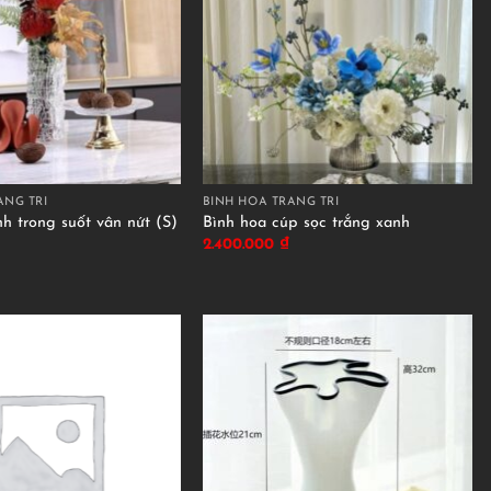
ANG TRÍ
BÌNH HOA TRANG TRÍ
nh trong suốt vân nứt (S)
Bình hoa cúp sọc trắng xanh
2.400.000
₫