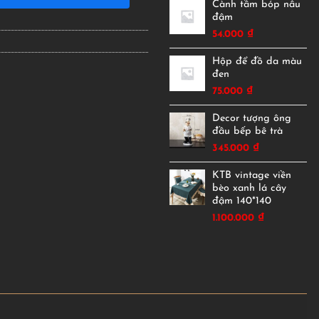
Cành tầm bóp nâu
đậm
54.000
₫
Hộp để đồ da màu
đen
75.000
₫
Decor tượng ông
đầu bếp bê trà
345.000
₫
KTB vintage viền
bèo xanh lá cây
đậm 140*140
1.100.000
₫