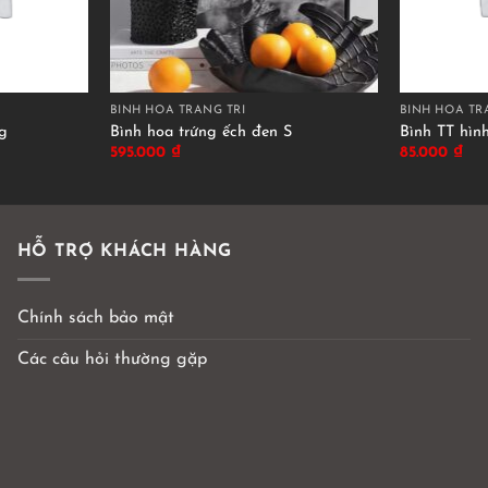
BÌNH HOA TRANG TRÍ
BÌNH HOA TR
ng
Bình hoa trứng ếch đen S
Bình TT hình
595.000
₫
85.000
₫
HỖ TRỢ KHÁCH HÀNG
Chính sách bảo mật
Các câu hỏi thường gặp