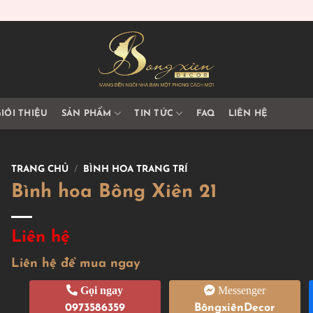
IỚI THIỆU
SẢN PHẨM
TIN TỨC
FAQ
LIÊN HỆ
TRANG CHỦ
/
BÌNH HOA TRANG TRÍ
Bình hoa Bông Xiên 21
Liên hệ
Liên hệ để mua ngay
Gọi ngay
Messenger
0973586359
BôngxiênDecor