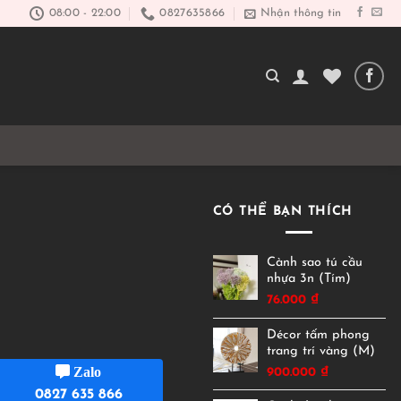
08:00 - 22:00
0827635866
Nhận thông tin
CÓ THỂ BẠN THÍCH
Cành sao tú cầu
nhựa 3n (Tím)
76.000
₫
Décor tấm phong
trang trí vàng (M)
Zalo
900.000
₫
0827 635 866