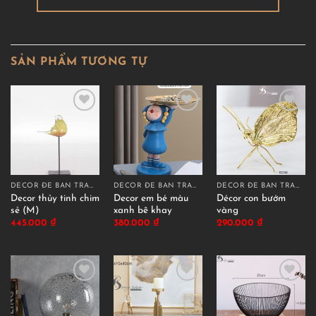
SẢN PHẨM TƯƠNG TỰ
DECOR ĐỂ BÀN TRANG TRÍ
DECOR ĐỂ BÀN TRANG TRÍ
DECOR ĐỂ BÀN TRANG TRÍ
Decor thủy tinh chim
Decor em bé màu
Décor con bướm
sẻ (M)
xanh bê khay
vàng
445.000
₫
380.000
₫
290.000
₫