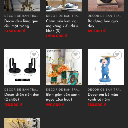
DECOR ĐỂ BÀN TRANG TRÍ
DECOR ĐỂ BÀN TRANG TRÍ
DECOR ĐỂ BÀN TRANG TRÍ
Decor đèn lồng quả
Chân nến kim loại
Rổ đựng hoa quả
cầu mặt trăng
mạ vàng kiểu điêu
dày
khắc (S)
1.460.000
₫
180.000
₫
1.200.000
₫
DECOR ĐỂ BÀN TRANG TRÍ
DECOR ĐỂ BÀN TRANG TRÍ
DECOR ĐỂ BÀN TRANG TRÍ
Decor chân nến đen
Bình gốm vân xanh
Decor em bé màu
(2 chiếc)
ngọc L(có hoa)
xanh có núm
150.000
₫
990.000
₫
380.000
₫