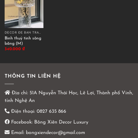
DECOR ĐỂ BÀN TRANG TRÍ
Bình thuỷ tinh sông
băng (M)
340.000
₫
THÔNG TIN LIÊN HỆ
Địa chỉ:
51A Nguyễn Thái Học, Lê Lợi, Thành phố Vinh,
tỉnh Nghệ An
Điện thoại:
0827 635 866
Facebook:
Bông Xiên Decor Luxury
Email:
bongxiendecor@gmail.com