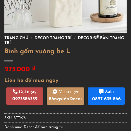
TRANG CHỦ
/
DECOR TRANG TRÍ
/
DECOR ĐỂ BÀN TRANG
TRÍ
Bình gốm vuông be L
₫
275.000
Liên hệ để mua ngay
Gọi ngay
Messenger
Zalo
0973586359
BôngxiênDecor
0827 635 866
SKU:
BTT978
Danh mục:
Decor để bàn trang trí