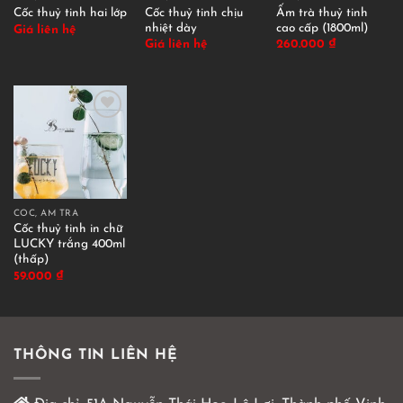
Cốc thuỷ tinh chịu
Ấm trà thuỷ tinh
Cốc thuỷ tinh hai lớp
nhiệt dày
cao cấp (1800ml)
Giá liên hệ
Giá liên hệ
260.000
₫
CỐC, ẤM TRÀ
Cốc thuỷ tinh in chữ
LUCKY trắng 400ml
(thấp)
59.000
₫
THÔNG TIN LIÊN HỆ