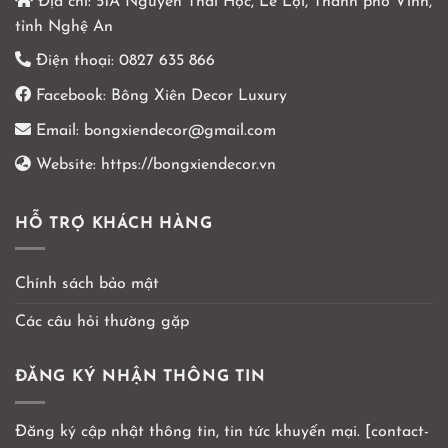
Địa chỉ:
51A Nguyễn Thái Học, Lê Lợi, Thành phố Vinh,
tỉnh Nghệ An
Điện thoại:
0827 635 866
Facebook:
Bông Xiên Decor Luxury
Email:
bongxiendecor@gmail.com
Website:
https://bongxiendecor.vn
HỖ TRỢ KHÁCH HÀNG
Chính sách bảo mật
Các câu hỏi thường gặp
ĐĂNG KÝ NHẬN THÔNG TIN
Đăng ký cập nhật thông tin, tin tức khuyến mại. [contact-