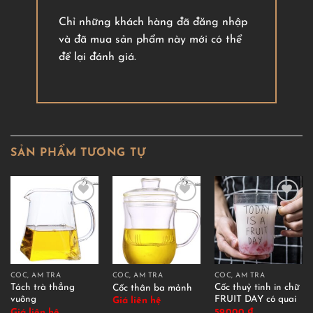
Chỉ những khách hàng đã đăng nhập
và đã mua sản phẩm này mới có thể
để lại đánh giá.
SẢN PHẨM TƯƠNG TỰ
CỐC, ẤM TRÀ
CỐC, ẤM TRÀ
CỐC, ẤM TRÀ
Tách trà thẳng
Cốc thuỷ tinh in chữ
Cốc thân ba mảnh
vuông
FRUIT DAY có quai
Giá liên hệ
Giá liên hệ
59.000
₫