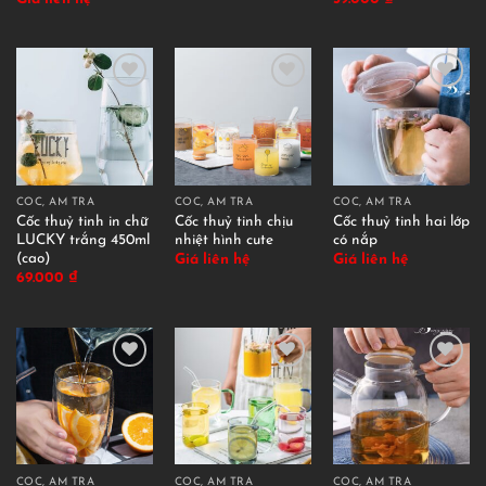
CỐC, ẤM TRÀ
CỐC, ẤM TRÀ
CỐC, ẤM TRÀ
Cốc thuỷ tinh in chữ
Cốc thuỷ tinh chịu
Cốc thuỷ tinh hai lớp
LUCKY trắng 450ml
nhiệt hình cute
có nắp
(cao)
Giá liên hệ
Giá liên hệ
69.000
₫
CỐC, ẤM TRÀ
CỐC, ẤM TRÀ
CỐC, ẤM TRÀ