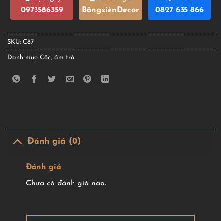
0973586359
BôngxiênDecor
0827 635 866
SKU:
C87
Danh mục:
Cốc, ấm trà
Đánh giá (0)
Đánh giá
Chưa có đánh giá nào.