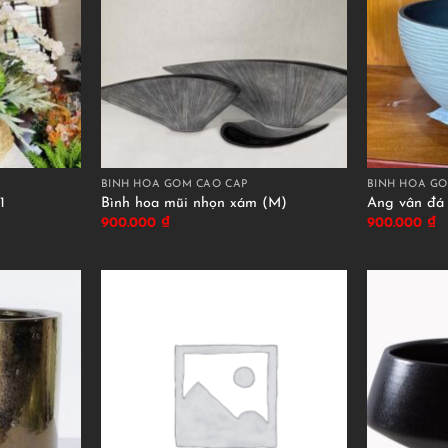
BÌNH HOA GỐM CAO CẤP
BÌNH HOA GỐ
1
Bình hoa mũi nhọn xám (M)
Ang vân đá
900.000
₫
900.000
₫