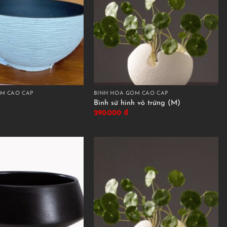
M CAO CẤP
BÌNH HOA GỐM CAO CẤP
Bình sứ hình vỏ trứng (M)
290.000
₫