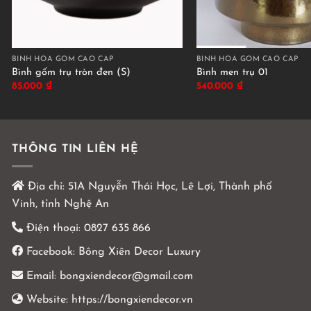
BÌNH HOA GỐM CAO CẤP
BÌNH HOA GỐM CAO CẤP
Bình gốm trụ tròn đen (S)
Bình men trụ 01
85.000
₫
540.000
₫
THÔNG TIN LIÊN HỆ
Địa chỉ:
51A Nguyễn Thái Học, Lê Lợi, Thành phố
Vinh, tỉnh Nghệ An
Điện thoại:
0827 635 866
Facebook:
Bông Xiên Decor Luxury
Email:
bongxiendecor@gmail.com
Website:
https://bongxiendecor.vn