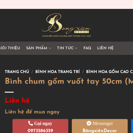
IỚI THIỆU
SẢN PHẨM
TIN TỨC
FAQ
LIÊN HỆ
TRANG CHỦ
/
BÌNH HOA TRANG TRÍ
/
BÌNH HOA GỐM CAO C
Bình chum gốm vuốt tay 50cm (
Liên hệ
Liên hệ để mua ngay
Gọi ngay
Messenger
0973586359
BôngxiênDecor