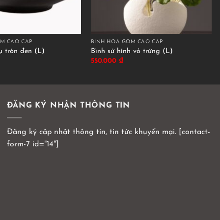
M CAO CẤP
BÌNH HOA GỐM CAO CẤP
ụ tròn đen (L)
Bình sứ hình vỏ trứng (L)
550.000
₫
ĐĂNG KÝ NHẬN THÔNG TIN
Đăng ký cập nhật thông tin, tin tức khuyến mại. [contact-
form-7 id="14"]