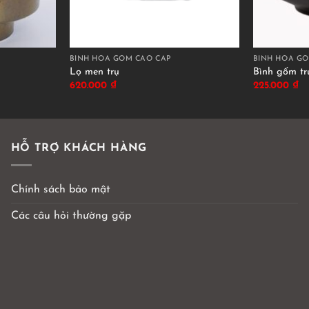
BÌNH HOA GỐM CAO CẤP
BÌNH HOA GỐ
Lọ men trụ
Bình gốm tr
620.000
₫
225.000
₫
HỖ TRỢ KHÁCH HÀNG
Chính sách bảo mật
Các câu hỏi thường gặp