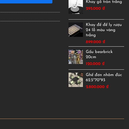
Khay gỗ tròn trắng
295.000
₫
Khay đế để ly rượu
24 lỗ màu vàng
trắng
899.000
₫
Gấu bearbrick
20cm
120.000
₫
Ghế đơn nhôm đúc
62.5*70*93
2.800.000
₫