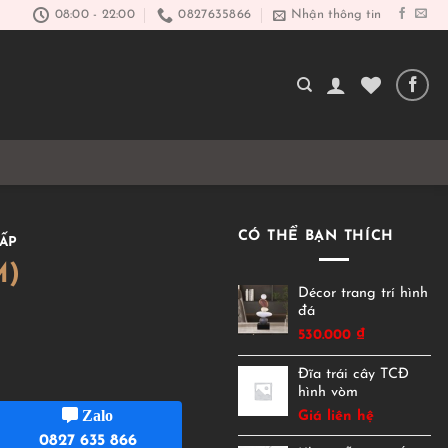
08:00 - 22:00
0827635866
Nhận thông tin
CÓ THỂ BẠN THÍCH
ẤP
M)
Décor trang trí hình
đá
530.000
₫
Đĩa trái cây TCĐ
hình vòm
Zalo
Giá liên hệ
0827 635 866